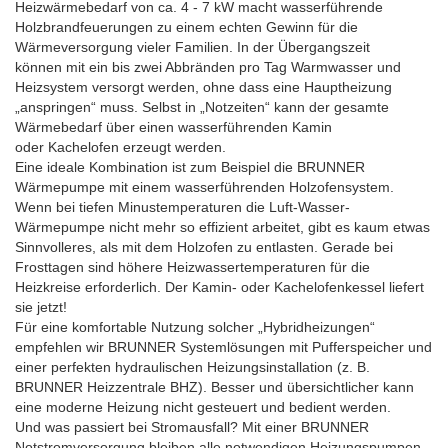
Heizwärmebedarf von ca. 4 - 7 kW macht wasserführende
Holzbrandfeuerungen zu einem echten Gewinn für die
Wärmeversorgung vieler Familien. In der Übergangszeit
können mit ein bis zwei Abbränden pro Tag Warmwasser und
Heizsystem versorgt werden, ohne dass eine Hauptheizung
„anspringen“ muss. Selbst in „Notzeiten“ kann der gesamte
Wärmebedarf über einen wasserführenden Kamin
oder Kachelofen erzeugt werden.
Eine ideale Kombination ist zum Beispiel die BRUNNER
Wärmepumpe mit einem wasserführenden Holzofensystem.
Wenn bei tiefen Minustemperaturen die Luft-Wasser-
Wärmepumpe nicht mehr so effizient arbeitet, gibt es kaum etwas
Sinnvolleres, als mit dem Holzofen zu entlasten. Gerade bei
Frosttagen sind höhere Heizwassertemperaturen für die
Heizkreise erforderlich. Der Kamin- oder Kachelofenkessel liefert
sie jetzt!
Für eine komfortable Nutzung solcher „Hybridheizungen“
empfehlen wir BRUNNER Systemlösungen mit Pufferspeicher und
einer perfekten hydraulischen Heizungsinstallation (z. B.
BRUNNER Heizzentrale BHZ). Besser und übersichtlicher kann
eine moderne Heizung nicht gesteuert und bedient werden.
Und was passiert bei Stromausfall? Mit einer BRUNNER
Notstromversorgung bleiben alle notwendigen Heizungspumpen