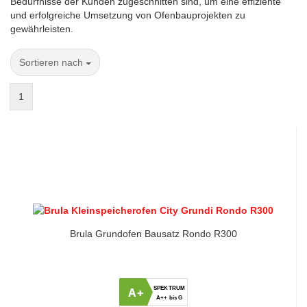
Bedürfnisse der Kunden zugeschnitten sind, um eine effiziente
und erfolgreiche Umsetzung von Ofenbauprojekten zu
gewährleisten.
Sortieren nach
Sortieren nach
1
Brula Grundofen Bausatz Rondo R300
SPEKTRUM
A+
A++ bis G