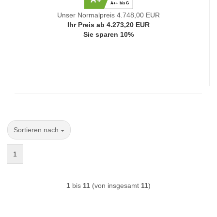
A++ bis G
Unser Normalpreis 4.748,00 EUR
Ihr Preis ab 4.273,20 EUR
Sie sparen 10%
Sortieren nach
Sortieren nach
1
1
bis
11
(von insgesamt
11
)