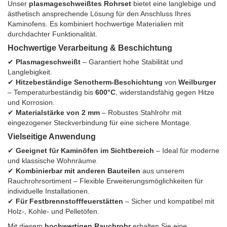
Unser
plasmageschweißtes Rohrset
bietet eine langlebige und
ästhetisch ansprechende Lösung für den Anschluss Ihres
Kaminofens. Es kombiniert hochwertige Materialien mit
durchdachter Funktionalität.
Hochwertige Verarbeitung & Beschichtung
✔
Plasmageschweißt
– Garantiert hohe Stabilität und
Langlebigkeit.
✔
Hitzebeständige Senotherm-Beschichtung
von
Weilburger
– Temperaturbeständig bis
600°C
, widerstandsfähig gegen Hitze
und Korrosion.
✔
Materialstärke von 2 mm
– Robustes Stahlrohr mit
eingezogener Steckverbindung für eine sichere Montage.
Vielseitige Anwendung
✔
Geeignet für Kaminöfen im Sichtbereich
– Ideal für moderne
und klassische Wohnräume.
✔
Kombinierbar mit anderen Bauteilen
aus unserem
Rauchrohrsortiment – Flexible Erweiterungsmöglichkeiten für
individuelle Installationen.
✔
Für Festbrennstofffeuerstätten
– Sicher und kompatibel mit
Holz-, Kohle- und Pelletöfen.
Mit diesem
hochwertigen Rauchrohr
erhalten Sie eine