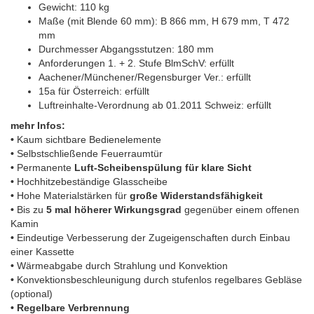
Gewicht: 110 kg
Maße (mit Blende 60 mm): B 866 mm, H 679 mm, T 472
mm
Durchmesser Abgangsstutzen: 180 mm
Anforderungen 1. + 2. Stufe BlmSchV: erfüllt
Aachener/Münchener/Regensburger Ver.: erfüllt
15a für Österreich: erfüllt
Luftreinhalte-Verordnung ab 01.2011 Schweiz: erfüllt
mehr Infos:
•
Kaum sichtbare Bedienelemente
•
Selbstschließende Feuerraumtür
•
Permanente
Luft-Scheibenspülung für klare Sicht
•
Hochhitzebeständige Glasscheibe
•
Hohe Materialstärken für
große Widerstandsfähigkeit
•
Bis zu
5 mal höherer Wirkungsgrad
gegenüber einem offenen
Kamin
•
Eindeutige Verbesserung der Zugeigenschaften durch Einbau
einer Kassette
•
Wärmeabgabe durch Strahlung und Konvektion
•
Konvektionsbeschleunigung durch stufenlos
regelbares Gebläse
(optional)
• Regelbare Verbrennung