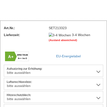
Art.Nr.:
SET213323
Lieferzeit:
3-4 Wochen
(Ausland abweichend)
SPEKTRUM
EU-Energielabel
A+
A++ bis G
Aufsatzring zur Erhöhung:
Luftanschlussbox:
Hitzeschutzblech: