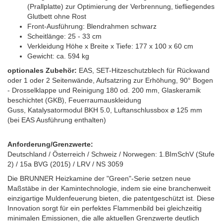
(Prallplatte) zur Optimierung der Verbrennung, tiefliegendes
Glutbett ohne Rost
Front-Ausführung: Blendrahmen schwarz
Scheitlänge: 25 - 33 cm
Verkleidung Höhe x Breite x Tiefe: 177 x 100 x 60 cm
Gewicht: ca. 594 kg
optionales Zubehör:
EAS, SET-Hitzeschutzblech für Rückwand
oder 1 oder 2 Seitenwände, Aufsatzring zur Erhöhung, 90° Bogen
- Drosselklappe und Reinigung 180 od. 200 mm, Glaskeramik
beschichtet (GKB), Feuerraumauskleidung
Guss, Katalysatormodul BKH 5.0, Luftanschlussbox ⌀ 125 mm
(bei EAS Ausführung enthalten)
Anforderung/Grenzwerte:
Deutschland / Österreich / Schweiz / Norwegen: 1.BImSchV (Stufe
2) / 15a BVG (2015) / LRV / NS 3059
Die BRUNNER Heizkamine der "Green"-Serie setzen neue
Maßstäbe in der Kamintechnologie, indem sie eine branchenweit
einzigartige Muldenfeuerung bieten, die patentgeschützt ist. Diese
Innovation sorgt für ein perfektes Flammenbild bei gleichzeitig
minimalen Emissionen, die alle aktuellen Grenzwerte deutlich