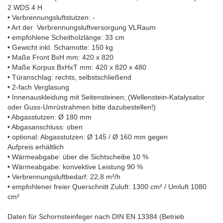
2 WDS 4 H
• Verbrennungsluftstutzen: -
• Art der Verbrennungsluftversorgung VLRaum
• empfohlene Scheitholzlänge: 33 cm
• Gewicht inkl. Schamotte: 150 kg
• Maße Front BxH mm: 420 x 820
• Maße Korpus BxHxT mm: 420 x 820 x 480
• Türanschlag: rechts, selbstschließend
• 2-fach Verglasung
• Innenauskleidung mit Seitensteinen; (Wellenstein-Katalysator
oder Guss-Umrüstrahmen bitte dazubestellen!)
• Abgasstutzen: Ø 180 mm
• Abgasanschluss: oben
• optional: Abgasstutzen: Ø 145 / Ø 160 mm gegen
Aufpreis erhältlich
• Wärmeabgabe: über die Sichtscheibe 10 %
• Wärmeabgabe: konvektive Leistung 90 %
• Verbrennungsluftbedarf: 22,8 m³/h
• empfohlener freier Querschnitt Zuluft: 1300 cm² / Umluft 1080
cm²
Daten für Schornsteinfeger nach DIN EN 13384 (Betrieb