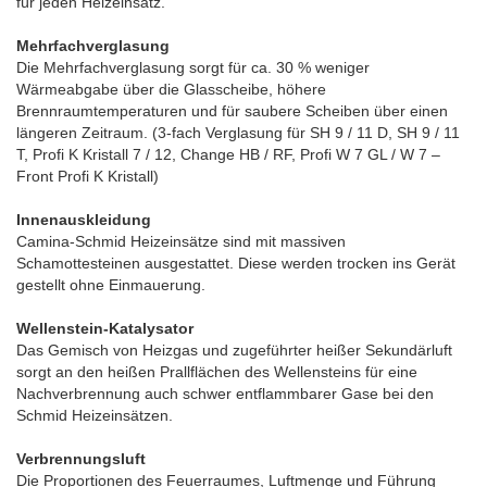
für jeden Heizeinsatz.
Mehrfachverglasung
Die Mehrfachverglasung sorgt für ca. 30 % weniger
Wärmeabgabe über die Glasscheibe, höhere
Brennraumtemperaturen und für saubere Scheiben über einen
längeren Zeitraum. (3-fach Verglasung für SH 9 / 11 D, SH 9 / 11
T, Profi K Kristall 7 / 12, Change HB / RF, Profi W 7 GL / W 7 –
Front Profi K Kristall)
Innenauskleidung
Camina-Schmid Heizeinsätze sind mit massiven
Schamottesteinen ausgestattet. Diese werden trocken ins Gerät
gestellt ohne Einmauerung.
Wellenstein-Katalysator
Das Gemisch von Heizgas und zugeführter heißer Sekundärluft
sorgt an den heißen Prallflächen des Wellensteins für eine
Nachverbrennung auch schwer entflammbarer Gase bei den
Schmid Heizeinsätzen.
Verbrennungsluft
Die Proportionen des Feuerraumes, Luftmenge und Führung