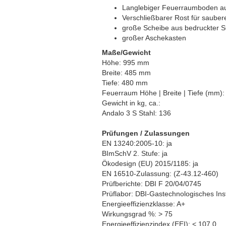
Langlebiger Feuerraumboden a
Verschließbarer Rost für saube
große Scheibe aus bedruckte
großer Aschekasten
Maße/Gewicht
Höhe: 995 mm
Breite: 485 mm
Tiefe: 480 mm
Feuerraum Höhe | Breite | Tiefe (mm): 
Gewicht in kg, ca.:
Andalo 3 S Stahl: 136
Prüfungen / Zulassungen
EN 13240:2005-10: ja
BImSchV 2. Stufe: ja
Ökodesign (EU) 2015/1185: ja
EN 16510-Zulassung: (Z-43.12-460)
Prüfberichte: DBI F 20/04/0745
Prüflabor: DBI-Gastechnologisches In
Energieeffizienzklasse: A+
Wirkungsgrad %: > 75
Energieeffizienzindex (EEI): < 107,0