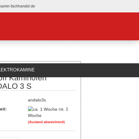
kamin-fachhandel.de
LEKTROKAMINE
off Kaminofen
ÜBER UNS
ALO 3 S
:
andalo3s
eit:
ca. 1
Woche
(Ausland abweichend)