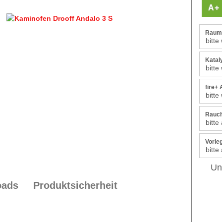
A+
Rauml
Katal
fire+
Rauch
Vorleg
Un
oads
Produktsicherheit