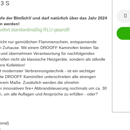
 3 S
Stufe der BImSchV und darf natürlich über das Jahr 2024
en werden!
ofort standardmäßig RLU-geprüft!
icht nur gemütlichen Flammenschein, entspannende
on Zuhause. Mit einem DROOFF Kaminofen leisten Sie
z und übernehmen Verantwortung für nachfolgenden
en nicht als klassische Heizgeräte, sondern als stilvolle
re Kollektion!
 modernster Verbrennungstechnik - ist ein wichtiger
 Die DROOFF Kaminöfen unterschreiten alle strengen
erem Maße. Zusätzlich werden die ohnehin
r innovativen fire+ Abbrandsteuerung nochmals um ca. 30
en, um alle Auflagen und Ansprüche zu erfüllen - oder?
onal)
)