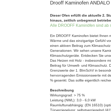
Drooff Kaminofen ANDALO
Dieser Ofen erfüllt die aktuelle 2. 
hinaus, zeitlich unbegrenzt betrieb
Alle DROOFF Kaminöfen sind ab s
Ein DROOFF Kaminofen bietet Ihnen n
Wärme und das einzigartige Gefühl v
einen aktiven Beitrag zum Klimaschut
Generationen. Wir sehen unsere Kaminöf
Klimaschutzgeräte. Entdecken Sie unse
Das Heizen mit Holz - insbesondere mit
Beitrag für Umwelt- und Klimaschutz.
Grenzwerte der 1. BImSchV in besond
hervorragenden Emissionswerte mit de
% gesenkt. Das sollte eigentlich reich
Beschreibung
Wirkungsgrad: > 75 %
Leistung (NWL): 3,0 - 6,0 kW
Raumluftunabhängig: (EN 16510) (opti
Türverriegelung: selbstverriegelnd (A1