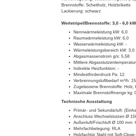
Brennstoffe: Scheitholz, Holzbriketts
Lackierung: schwarz
Wertetripel/Brennstoffe: 3,0 - 6,0 kW
Nennwärmeleistung kW: 6,0
Raumwärmeleistung kW: 6,0
Wasserwärmeleistung kW: -
Wärmeleistungsbereich kW: 3,0
Abgasmassenstrom g/s: 5,58
Mittlere Abgasstutzentemperatur
Indirekte Heizfunktion: -
Mindestförderdruck Pa: 12
Verbrennungsluftbedarf m³/h: 1
Zugelassene Brennstoffe: Holz, H
Maximale Brennstoffmenge kg: 0,4
Technische Ausstattung
Primär- und Sekundärluft: (Einh
Anschluss Wechselstutzen Ø 15
Außenluft/Frischluft Ø 100 mm: 
Mehrfachbelegung: RLA
Holzfachtür Stahl mit Soft-Close