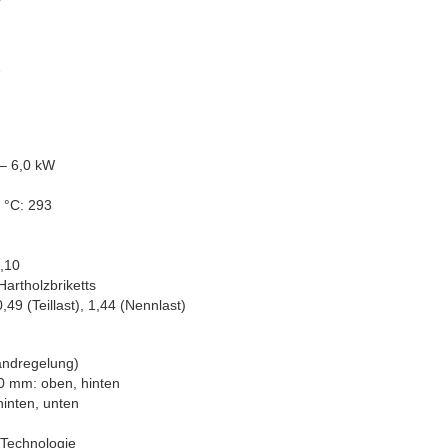
 – 6,0 kW
 °C: 293
5,10
artholzbriketts
9 (Teillast), 1,44 (Nennlast)
andregelung)
0 mm: oben, hinten
hinten, unten
-Technologie