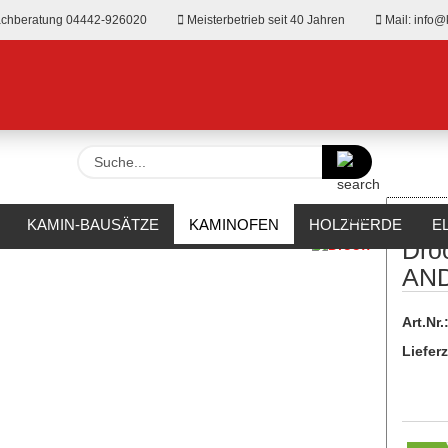
chberatung 04442-926020
Meisterbetrieb seit 40 Jahren
Mail: info@
Suche...
»
Holz
Drooff Kaminofen ANDALO 3 S
KAMIN-BAUSÄTZE
KAMINOFEN
HOLZHERDE
E
Dro
RKAMINE
OUTDOOR
HERSTELLER
%SALE%
AND
Art.Nr.
Lieferz