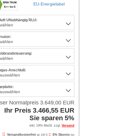
SPEKTRUM
EU-Energielabel
A++ bis G
uft UNabhängig RLU:
ysator:
 Abbrandsteuerung:
gas-Anschluß:
eplatte:
ser Normalpreis 3.649,00 EUR
Ihr Preis 3.466,55 EUR
Sie sparen 5%
inkl. 19% MwSt. zzgl.
Versand
Versandkostenfrei
5% Skonto
ab 100 €
bei