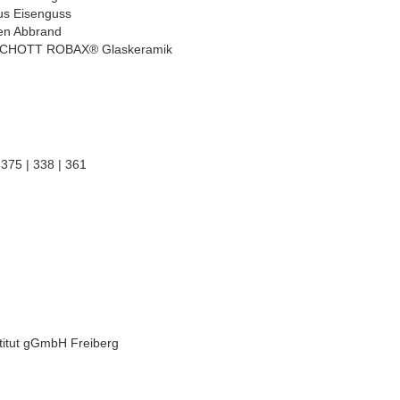
us Eisenguss
ren Abbrand
r SCHOTT ROBAX® Glaskeramik
375 | 338 | 361
stitut gGmbH Freiberg