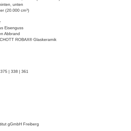
hinten, unten
er (20.000 cm³)
r
us Eisenguss
ren Abbrand
r SCHOTT ROBAX® Glaskeramik
375 | 338 | 361
stitut gGmbH Freiberg