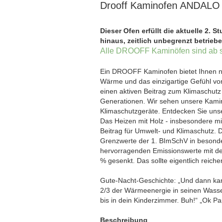
Drooff Kaminofen ANDALO 
Dieser Ofen erfüllt die aktuelle 2. 
hinaus, zeitlich unbegrenzt betrieb
Alle DROOFF Kaminöfen sind ab s
Ein DROOFF Kaminofen bietet Ihnen n
Wärme und das einzigartige Gefühl v
einen aktiven Beitrag zum Klimaschut
Generationen. Wir sehen unsere Kaminöf
Klimaschutzgeräte. Entdecken Sie unse
Das Heizen mit Holz - insbesondere mit
Beitrag für Umwelt- und Klimaschutz.
Grenzwerte der 1. BImSchV in besond
hervorragenden Emissionswerte mit de
% gesenkt. Das sollte eigentlich reich
Gute-Nacht-Geschichte: „Und dann ka
2/3 der Wärmeenergie in seinen Wasse
bis in dein Kinderzimmer. Buh!“ „Ok Papa
Beschreibung