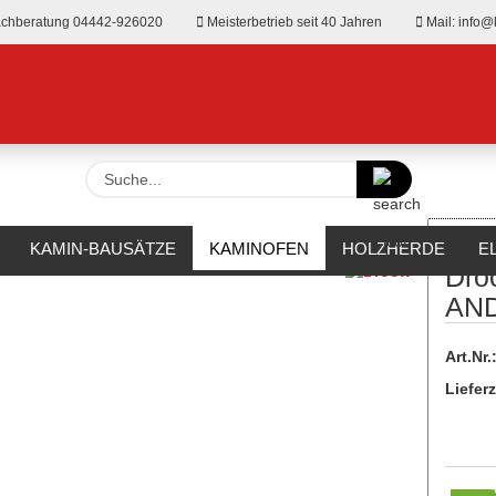
chberatung 04442-926020
Meisterbetrieb seit 40 Jahren
Mail: info@
Suche...
»
Holz
Drooff Kaminofen ANDALO 3 W M
KAMIN-BAUSÄTZE
KAMINOFEN
HOLZHERDE
E
Dro
RKAMINE
OUTDOOR
HERSTELLER
%SALE%
AND
Art.Nr.
Lieferz