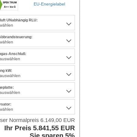
SPEKTRUM
EU-Energielabel
A++ bis G
uft UNabhängig RLU:
 Abbrandsteuerung:
gas-Anschluß:
ung kW:
eplatte:
ysator:
ser Normalpreis 6.149,00 EUR
Ihr Preis 5.841,55 EUR
Sie sparen 5%