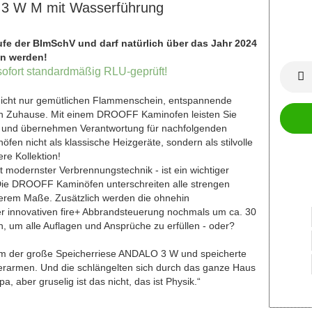
3 W M mit Wasserführung
Stufe der BImSchV und darf natürlich über das Jahr 2024
en werden!
ofort standardmäßig RLU-geprüft!
icht nur gemütlichen Flammenschein, entspannende
on Zuhause. Mit einem DROOFF Kaminofen leisten Sie
z und übernehmen Verantwortung für nachfolgenden
en nicht als klassische Heizgeräte, sondern als stilvolle
re Kollektion!
 modernster Verbrennungstechnik - ist ein wichtiger
 Die DROOFF Kaminöfen unterschreiten alle strengen
erem Maße. Zusätzlich werden die ohnehin
r innovativen fire+ Abbrandsteuerung nochmals um ca. 30
en, um alle Auflagen und Ansprüche zu erfüllen - oder?
m der große Speicherriese ANDALO 3 W und speicherte
rarmen. Und die schlängelten sich durch das ganze Haus
, aber gruselig ist das nicht, das ist Physik.“