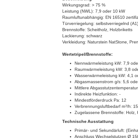
Wirkungsgrad: > 75 %
Leistung (NWL): 7,9 oder 10 kW
Raumluftunabhängig: EN 16510 zertifizi
Türverriegelung: selbstverriegelnd (A1
Brennstoffe: Scheitholz, Holzbriketts
Lackierung: schwarz
Verkleidung: Naturstein NatStone, P
Wertetripel/Brennstoffe:
Nennwärmeleistung kW: 7,9 ode
Raumwärmeleistung kW: 3,8 ode
Wasserwärmeleistung kW: 4,1 o
Abgasmassenstrom g/s: 5,6 ode
Mittlere Abgasstutzentemperatu
Indirekte Heizfunktion: -
Mindestförderdruck Pa: 12
Verbrennungsluftbedarf m³/h: 15
Zugelassene Brennstoffe: Holz, H
Technische Ausstattung
Primär- und Sekundärluft: (Einh
Anschluss Wechselstutzen Ø 150