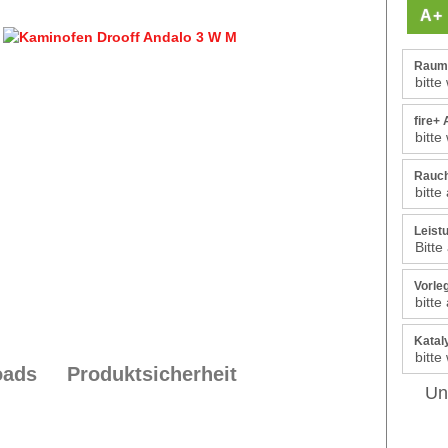
A+
Rauml
fire+
Rauch
Leist
Vorleg
Katal
oads
Produktsicherheit
Un