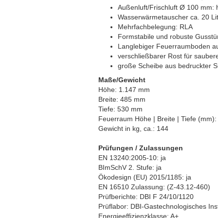
Außenluft/Frischluft Ø 100 mm: 
Wasserwärmetauscher ca. 20 Lit
Mehrfachbelegung: RLA
Formstabile und robuste Gusstü
Langlebiger Feuerraumboden a
verschließbarer Rost für saube
große Scheibe aus bedruckte
Maße/Gewicht
Höhe: 1.147 mm
Breite: 485 mm
Tiefe: 530 mm
Feuerraum Höhe | Breite | Tiefe (mm): 
Gewicht in kg, ca.: 144
Prüfungen / Zulassungen
EN 13240:2005-10: ja
BImSchV 2. Stufe: ja
Ökodesign (EU) 2015/1185: ja
EN 16510 Zulassung: (Z-43.12-460)
Prüfberichte: DBI F 24/10/1120
Prüflabor: DBI-Gastechnologisches In
Energieeffizienzklasse: A+