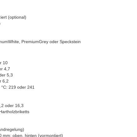
ert (optional)
)
remumWhite, PremiumGrey oder Speckstein
r 10
r 4,7
der 5,3
r 6,2
r °C: 219 oder 241
,2 oder 16,3
artholzbriketts
andregelung)
 mm: oben, hinten (vormontiert)