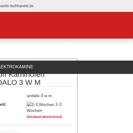
kamin-fachhandel.de
LEKTROKAMINE
off Kaminofen
ÜBER UNS
ALO 3 W M
:
andalo 3 w m
eit:
2-3
Wochen
(Ausland abweichend)