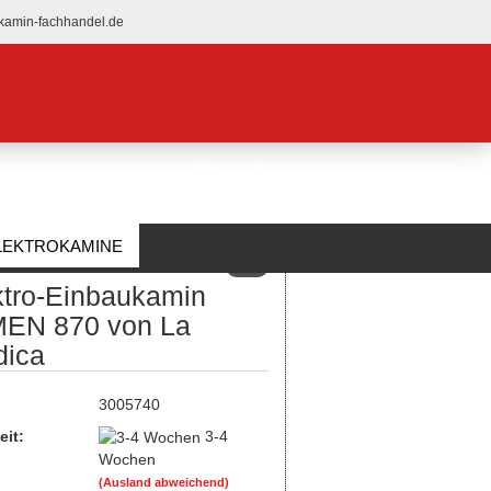
kamin-fachhandel.de
LEKTROKAMINE
NEU
ktro-Einbaukamin
ÜBER UNS
EN 870 von La
dica
:
3005740
eit:
3-4
Wochen
(Ausland abweichend)