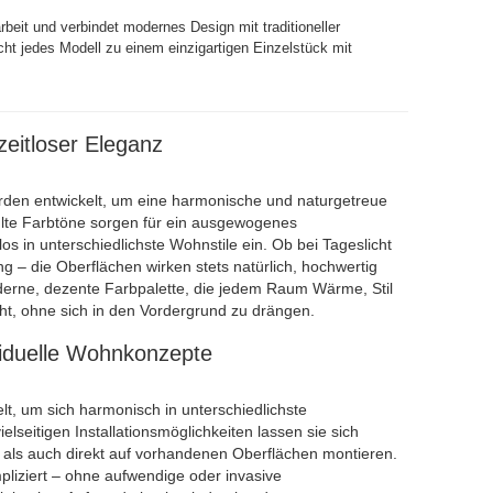
rbeit und verbindet modernes Design mit traditioneller
ht jedes Modell zu einem einzigartigen Einzelstück mit
zeitloser Eleganz
den entwickelt, um eine harmonische und naturgetreue
hlte Farbtöne sorgen für ein ausgewogenes
s in unterschiedlichste Wohnstile ein. Ob bei Tageslicht
 – die Oberflächen wirken stets natürlich, hochwertig
derne, dezente Farbpalette, die jedem Raum Wärme, Stil
ht, ohne sich in den Vordergrund zu drängen.
dividuelle Wohnkonzepte
t, um sich harmonisch in unterschiedlichste
seitigen Installationsmöglichkeiten lassen sie sich
n als auch direkt auf vorhandenen Oberflächen montieren.
pliziert – ohne aufwendige oder invasive