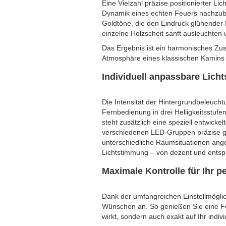
Eine Vielzahl präzise positionierter Li
Dynamik eines echten Feuers nachzub
Goldtöne, die den Eindruck glühender 
einzelne Holzscheit sanft ausleuchten
Das Ergebnis ist ein harmonisches Zu
Atmosphäre eines klassischen Kamins a
Individuell anpassbare Lich
Die Intensität der Hintergrundbeleucht
Fernbedienung in drei Helligkeitsstufe
steht zusätzlich eine speziell entwick
verschiedenen LED-Gruppen präzise ge
unterschiedliche Raumsituationen ange
Lichtstimmung – von dezent und entsp
Maximale Kontrolle für Ihr 
Dank der umfangreichen Einstellmöglich
Wünschen an. So genießen Sie eine Feu
wirkt, sondern auch exakt auf Ihr ind