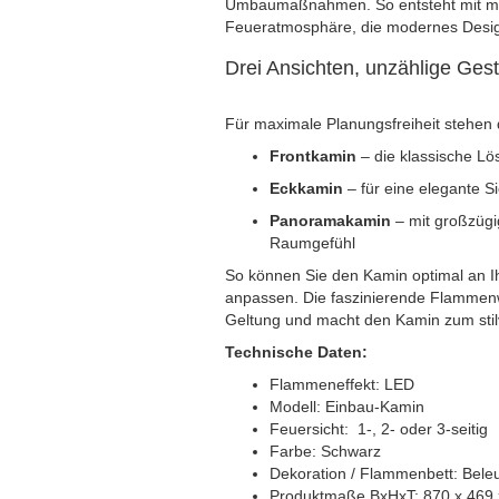
Umbaumaßnahmen. So entsteht mit mi
Feueratmosphäre, die modernes Desig
Drei Ansichten, unzählige Ges
Für maximale Planungsfreiheit stehen
Frontkamin
– die klassische Lö
Eckkamin
– für eine elegante S
Panoramakamin
– mit großzügi
Raumgefühl
So können Sie den Kamin optimal an Ihr
anpassen. Die faszinierende Flammenw
Geltung und macht den Kamin zum stil
Technische Daten:
Flammeneffekt: LED
Modell: Einbau-Kamin
Feuersicht: 1-, 2- oder 3-seitig
Farbe: Schwarz
Dekoration / Flammenbett: Beleu
Produktmaße BxHxT: 870 x 469