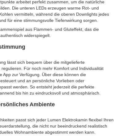
chtpunkte arbeitet perfekt zusammen, um die natürliche
ilden. Die unteren LEDs erzeugen warme Rot- und
Kohlen vermitteln, während die oberen Downlights jedes
 und für eine stimmungsvolle Tiefenwirkung sorgen.
sammenspiel aus Flammen- und Gluteffekt, das die
uthentisch widerspiegelt.
tstimmung
ung lässt sich bequem über die mitgelieferte
n regulieren. Für noch mehr Komfort und Individualität
elte App zur Verfügung. Über diese können die
steuert und an persönliche Vorlieben oder
passt werden. So entsteht jederzeit die perfekte
annend bis hin zu eindrucksvoll und atmosphärisch.
persönliches Ambiente
keiten passt sich jeder Lumen Elektrokamin flexibel Ihren
erdarstellung, die nicht nur beeindruckend realistisch
ividuelles Wohnambiente abgestimmt werden kann.