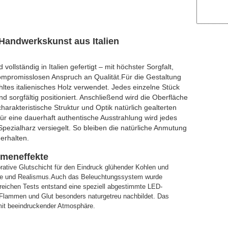
Handwerkskunst aus Italien
ollständig in Italien gefertigt – mit höchster Sorgfalt,
ompromisslosen Anspruch an Qualität.Für die Gestaltung
es italienisches Holz verwendet. Jedes einzelne Stück
nd sorgfältig positioniert. Anschließend wird die Oberfläche
arakteristische Struktur und Optik natürlich gealterten
r eine dauerhaft authentische Ausstrahlung wird jedes
pezialharz versiegelt. So bleiben die natürliche Anmutung
 erhalten.
mmeneffekte
rative Glutschicht für den Eindruck glühender Kohlen und
efe und Realismus.Auch das Beleuchtungssystem wurde
greichen Tests entstand eine speziell abgestimmte LED-
Flammen und Glut besonders naturgetreu nachbildet. Das
 mit beeindruckender Atmosphäre.