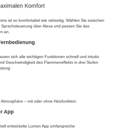
 maximalen Komfort
ns ist so komfortabel wie vielseitig. Wählen Sie zwischen
Sprachsteuerung über Alexa und passen Sie das
en an.
Fernbedienung
ssen sich alle wichtigen Funktionen schnell und intuitiv
 und Geschwindigkeit des Flammeneffekts in drei Stufen
stung:
e Atmosphäre – mit oder ohne Heizfunktion.
er App
eziell entwickelte Lumen App umfangreiche