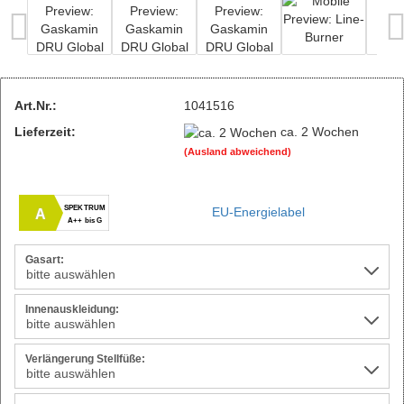
Art.Nr.:
1041516
Lieferzeit:
ca. 2 Wochen
(Ausland abweichend)
SPEKTRUM
EU-Energielabel
A
A++ bis G
Gasart:
Innenauskleidung:
Verlängerung Stellfüße: