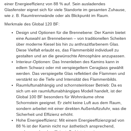
einer Energieeffizienz von 88 % auf. Sein ausladendes
Glasfenster eignet sich für viele Standorte im gesamten Zuhause,
wie z. B. Raumtrennwände oder als Blickpunkt im Raum.
Merkmale des Global 120 BF:
Design und Optionen für die Brennebene: Der Kamin bietet
eine Auswahl an Brennebenen – von traditionellen Scheiten
über moderne Kiesel bis hin zu anthrazitfarbenem Glas.
Diese Vielfalt erlaubt es, das Flammenbild individuell zu
gestalten und an die gewünschte Atmosphäre anzupassen.
Interieur-Optionen: Das Innenleben des Kamins kann in
edlem Schwarz oder mit verspiegeltem Ceraglass gewählt
werden. Das verspiegelte Glas reflektiert die Flammen und
verstärkt so die Tiefe und Intensität des Flammenbilds.
Raumluftunabhängig und schornsteinloser Betrieb: Da es
sich um ein raumluftunabhängiges Modell handelt, ist der
Global 100 BF besonders für Wohnräume ohne
Schornstein geeignet. Er zieht keine Luft aus dem Raum,
sondern arbeitet mit einer direkten Außenluftzufuhr, was die
Sicherheit und Effizienz erhöht.
Hohe Energieeffizienz: Mit einem Energieeffizienzgrad von
88 % ist der Kamin nicht nur ästhetisch ansprechend,