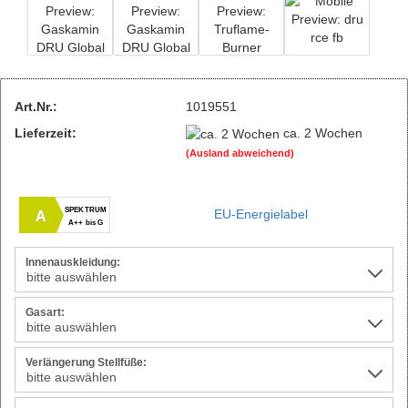
Art.Nr.:
1019551
Lieferzeit:
ca. 2 Wochen
(Ausland abweichend)
SPEKTRUM
EU-Energielabel
A
A++ bis G
Innenauskleidung:
Gasart:
Verlängerung Stellfüße: