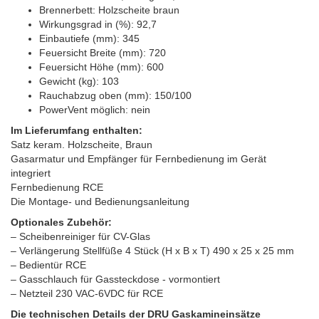
Brennerbett: Holzscheite braun
Wirkungsgrad in (%): 92,7
Einbautiefe (mm): 345
Feuersicht Breite (mm): 720
Feuersicht Höhe (mm): 600
Gewicht (kg): 103
Rauchabzug oben (mm): 150/100
PowerVent möglich: nein
Im Lieferumfang enthalten:
Satz keram. Holzscheite, Braun
Gasarmatur und Empfänger für Fernbedienung im Gerät
integriert
Fernbedienung RCE
Die Montage- und Bedienungsanleitung
Optionales Zubehör:
– Scheibenreiniger für CV-Glas
– Verlängerung Stellfüße 4 Stück (H x B x T) 490 x 25 x 25 mm
– Bedientür RCE
– Gasschlauch für Gassteckdose - vormontiert
– Netzteil 230 VAC-6VDC für RCE
Die technischen Details der DRU Gaskamineinsätze