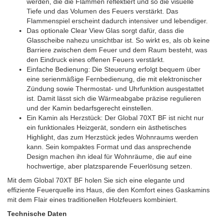
werden, die die Flammen reflektiert und so die visuelle
Tiefe und das Volumen des Feuers verstärkt. Das
Flammenspiel erscheint dadurch intensiver und lebendiger.
Das optionale Clear View Glas sorgt dafür, dass die
Glasscheibe nahezu unsichtbar ist. So wirkt es, als ob keine
Barriere zwischen dem Feuer und dem Raum besteht, was
den Eindruck eines offenen Feuers verstärkt.
Einfache Bedienung: Die Steuerung erfolgt bequem über
eine serienmäßige Fernbedienung, die mit elektronischer
Zündung sowie Thermostat- und Uhrfunktion ausgestattet
ist. Damit lässt sich die Wärmeabgabe präzise regulieren
und der Kamin bedarfsgerecht einstellen.
Ein Kamin als Herzstück: Der Global 70XT BF ist nicht nur
ein funktionales Heizgerät, sondern ein ästhetisches
Highlight, das zum Herzstück jedes Wohnraums werden
kann. Sein kompaktes Format und das ansprechende
Design machen ihn ideal für Wohnräume, die auf eine
hochwertige, aber platzsparende Feuerlösung setzen.
Mit dem Global 70XT BF holen Sie sich eine elegante und
effiziente Feuerquelle ins Haus, die den Komfort eines Gaskamins
mit dem Flair eines traditionellen Holzfeuers kombiniert.
Technische Daten