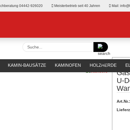
chberatung 04442-926020
Meisterbetrieb seit 40 Jahren
Mail: info@
Suche...
»
anders
Gaskamin DANTA 1400 U-Design ABE von Wanders
KAMIN-BAUSÄTZE
KAMINOFEN
HOLZHERDE
E
Gas
RKAMINE
OUTDOOR
HERSTELLER
%SALE%
U-D
Wan
Art.Nr.
Lieferz