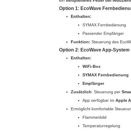
ein
verspielteres Feuer bei reduzie
Option 1: EcoWave Fernbedien
Enthalten:
SYMAX Fernbedienung
Passender Empfänger
Funktion:
Steuerung des EcoW
Option 2: EcoWave App-System
Enthalten:
WiFi-Box
SYMAX Fernbedienung
Empfänger
Zusätzlich
: Steuerung per
Smar
App verfügbar im
Apple A
Ermöglicht komfortable Steuerun
Flammenbild
Temperaturregelung