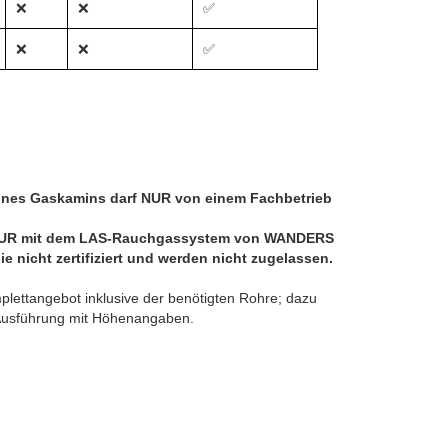
❌
❌
✅
❌
❌
✅
eines Gaskamins darf NUR von einem Fachbetrieb
UR mit dem LAS-Rauchgassystem von WANDERS
ie nicht zertifiziert und werden nicht zugelassen.
lettangebot inklusive der benötigten Rohre; dazu
e Ausführung mit Höhenangaben.