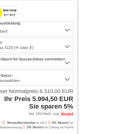
SPEKTRUM
A++ bis G
auskleidung:
t:
hlauch für Gassteckdose vormontiert:
-Dekor:
ser Normalpreis 6.310,00 EUR
Ihr Preis 5.994,50 EUR
Sie sparen 5%
inkl. 19% MwSt. zzgl.
Versand
Versandkostenfrei
5% Skonto
ab 100 €
bei
2% Skonto
Banküberweisung
bei Zahlung mit PayPal