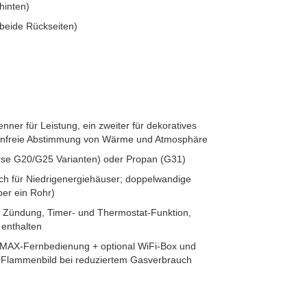
hinten)
 beide Rückseiten)
enner für Leistung, ein zweiter für dekoratives
fenfreie Abstimmung von Wärme und Atmosphäre
erse G20/G25 Varianten) oder Propan (G31)
ch für Niedrigenergiehäuser; doppelwandige
ber ein Rohr)
he Zündung, Timer- und Thermostat‑Funktion,
enthalten
MAX‑Fernbedienung + optional WiFi‑Box und
es Flammenbild bei reduziertem Gasverbrauch