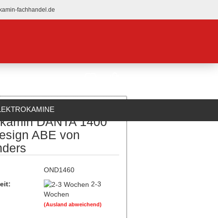
kamin-fachhandel.de
LEKTROKAMINE
kamin DANTA 1400
ÜBER UNS
esign ABE von
ders
:
OND1460
eit:
2-3
Wochen
(Ausland abweichend)