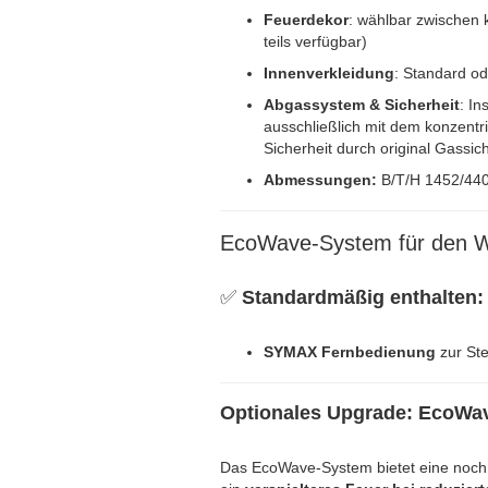
Feuerdekor
: wählbar zwischen 
teils verfügbar)
Innenverkleidung
: Standard o
Abgassystem & Sicherheit
: In
ausschließlich mit dem konzent
Sicherheit durch original Gassic
Abmessungen:
B/T/H 1452/44
EcoWave-System für den 
✅
Standardmäßig enthalten:
SYMAX Fernbedienung
zur St
Optionales Upgrade: EcoWa
Das EcoWave-System bietet eine noc