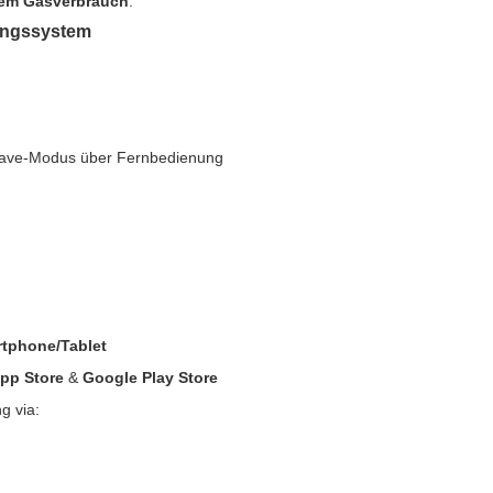
rtem Gasverbrauch
.
ungssystem
ave-Modus über Fernbedienung
tphone/Tablet
pp Store
&
Google Play Store
g via: