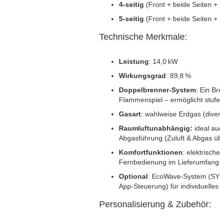
4‑seitig
(Front + beide Seiten + 
5‑seitig
(Front + beide Seiten +
Technische Merkmale:
Leistung
: 14,0 kW
Wirkungsgrad
: 89,8 %
Doppelbrenner-System
: Ein Br
Flammenspiel – ermöglicht stu
Gasart
: wahlweise Erdgas (div
Raumluftunabhängig:
ideal au
Abgasführung (Zuluft & Abgas ü
Komfortfunktionen
: elektrisc
Fernbedienung im Lieferumfang 
Optional
: EcoWave‑System (SY
App‑Steuerung) für individuell
Personalisierung & Zubehör: