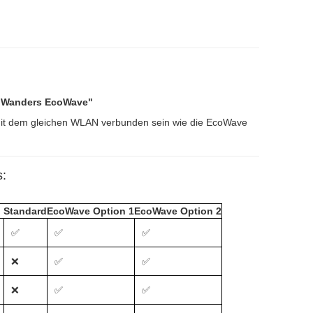
"Wanders EcoWave"
it dem gleichen WLAN verbunden sein wie die EcoWave
s:
Standard
EcoWave Option 1
EcoWave Option 2
✅
✅
✅
❌
✅
✅
❌
✅
✅