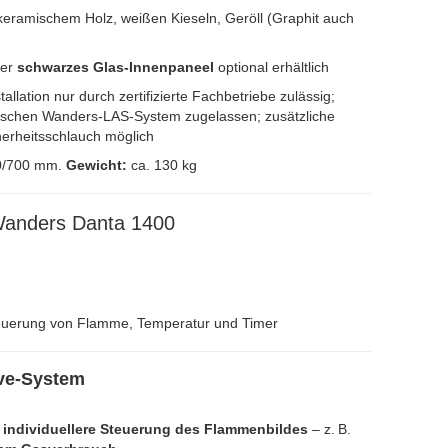
keramischem Holz, weißen Kieseln, Geröll (Graphit auch
der
schwarzes Glas-Innenpaneel
optional erhältlich
stallation nur durch zertifizierte Fachbetriebe zulässig;
rischen Wanders-LAS-System zugelassen; zusätzliche
herheitsschlauch möglich
0/700 mm.
Gewicht:
ca. 130 kg
Wanders Danta 1400
euerung von Flamme, Temperatur und Timer
ve-System
h
individuellere Steuerung des Flammenbildes
– z. B.