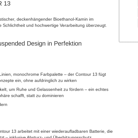
R 13
istischer, deckenhängender Bioethanol-Kamin im
se Schlichtheit und hochwertige Verarbeitung überzeugt.
spended Design in Perfektion
 Linien, monochrome Farbpalette – der Contour 13 fügt
zepte ein, ohne aufdringlich zu wirken
ckelt, um Ruhe und Gelassenheit zu fördern – ein echtes
äre schafft, statt zu dominieren
dern
ntour 13 arbeitet mit einer wiederaufladbaren Batterie, die
tzt – inklusive Absturz- und Überhitzungsschutz