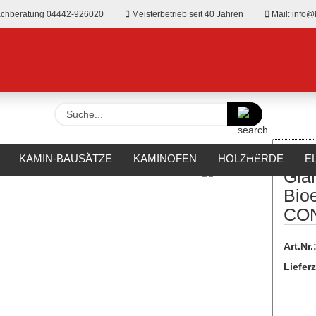
chberatung 04442-926020
Meisterbetrieb seit 40 Jahren
Mail: info@
Suche...
»
ethanol-Kamine
Glammfire Bioethanolkamin CONTOUR 13
KAMIN-BAUSÄTZE
KAMINOFEN
HOLZHERDE
E
Gla
RKAMINE
OUTDOOR
HERSTELLER
%SALE%
Bio
CO
Art.Nr.
Lieferz