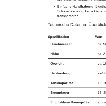
Einfache Handhabung
: Bioeth
Schornstein nötig, keine Genehmi
transportieren
Technische Daten im Überblic
Spezifikation
Wert
Durchmesser
ca. 
Höhe
ca. 2
Gewicht
ca. 1
Heizleistung
2–4 
Tankkapazität
10 Li
Brenndauer
15–2
Empfohlene Raumgröße
ab ca