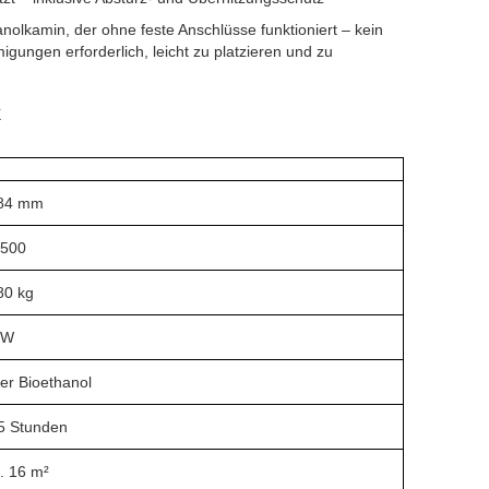
anolkamin, der ohne feste Anschlüsse funktioniert – kein
gungen erforderlich, leicht zu platzieren und zu
k
584 mm
.500
80 kg
kW
ter Bioethanol
5 Stunden
. 16 m²