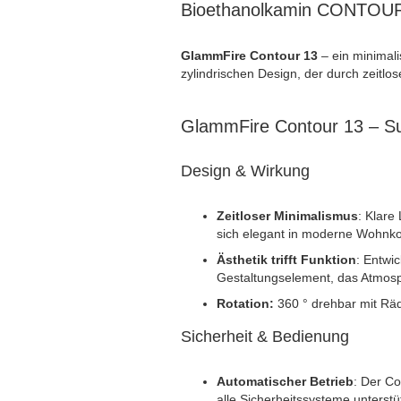
Bioethanolkamin CONTOU
GlammFire Contour 13
– ein minimal
zylindrischen Design, der durch zeitlo
GlammFire Contour 13 – Su
Design & Wirkung
Zeitloser Minimalismus
: Klare
sich elegant in moderne Wohnkon
Ästhetik trifft Funktion
: Entwi
Gestaltungselement, das Atmosph
Rotation:
360 ° drehbar mit Rä
Sicherheit & Bedienung
Automatischer Betrieb
: Der Co
alle Sicherheitssysteme unterstü