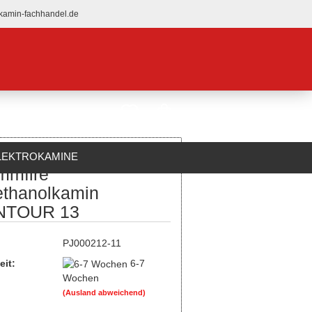
kamin-fachhandel.de
LEKTROKAMINE
mmfire
ÜBER UNS
ethanolkamin
NTOUR 13
:
PJ000212-11
eit:
6-7
Wochen
(Ausland abweichend)