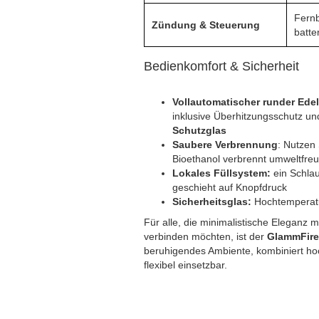
Fernb
Zündung & Steuerung
batte
Bedienkomfort & Sicherheit
Vollautomatischer runder Ede
inklusive Überhitzungsschutz und
Schutzglas
Saubere Verbrennung
: Nutzen
Bioethanol verbrennt umweltfre
Lokales Füllsystem:
ein Schlau
geschieht auf Knopfdruck
Sicherheitsglas:
Hochtemperatu
Für alle, die minimalistische Eleganz
verbinden möchten, ist der
GlammFire
beruhigendes Ambiente, kombiniert hoc
flexibel einsetzbar.