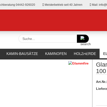
chberatung 04442-926020
Meisterbetrieb seit 40 Jahren
Mail: info@
Suche...
»
-Einbaukamine
KAMIN-BAUSÄTZE
KAMINOFEN
HOLZHERDE
E
amin
RKAMINE
OUTDOOR
HERSTELLER
%SALE%
Gla
100
Art.Nr.
Lieferz