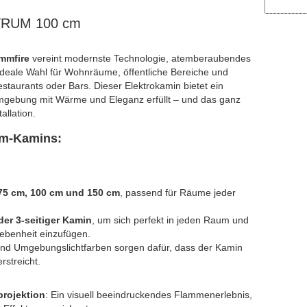
CTRUM 100 cm
mmfire
vereint modernste Technologie, atemberaubendes
e ideale Wahl für Wohnräume, öffentliche Bereiche und
staurants oder Bars. Dieser Elektrokamin bietet ein
Umgebung mit Wärme und Eleganz erfüllt – und das ganz
allation.
um-Kamins:
75 cm, 100 cm und 150 cm
, passend für Räume jeder
oder 3-seitiger Kamin
, um sich perfekt in jeden Raum und
ebenheit einzufügen.
d Umgebungslichtfarben sorgen dafür, dass der Kamin
erstreicht.
rojektion
: Ein visuell beeindruckendes Flammenerlebnis,