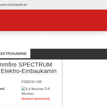
kamin-fachhandel.de
LEKTROKAMINE
mmfire SPECTRUM
ÜBER UNS
 Elektro-Einbaukamin
:
PJ00232-100
eit:
3-4
Wochen
(Ausland abweichend)