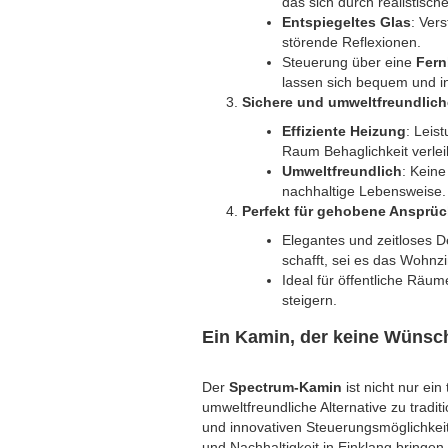
das sich durch realistisch
Entspiegeltes Glas
: Ver
störende Reflexionen.
Steuerung über eine
Fer
lassen sich bequem und ind
Sichere und umweltfreundlic
Effiziente Heizung
: Leis
Raum Behaglichkeit verlei
Umweltfreundlich
: Keine
nachhaltige Lebensweise.
Perfekt für gehobene Ansprüc
Elegantes und zeitloses D
schafft, sei es das Wohnz
Ideal für öffentliche Räu
steigern.
Ein Kamin, der keine Wünsch
Der
Spectrum-Kamin
ist nicht nur ei
umweltfreundliche Alternative zu traditi
und innovativen Steuerungsmöglichkeite
und Nachhaltigkeit in Einklang bringe