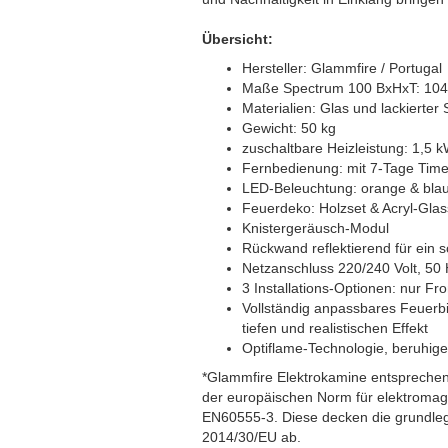
Übersicht:
Hersteller: Glammfire / Portugal
Maße Spectrum 100 BxHxT: 104
Materialien: Glas und lackierter 
Gewicht: 50 kg
zuschaltbare Heizleistung: 1,5 
Fernbedienung: mit 7-Tage Time
LED-Beleuchtung: orange & bla
Feuerdeko: Holzset & Acryl-Glas
Knistergeräusch-Modul
Rückwand reflektierend für ein
Netzanschluss 220/240 Volt, 50
3 Installations-Optionen: nur Fro
Vollständig anpassbares Feuerb
tiefen und realistischen Effekt
Optiflame-Technologie, beruhig
*Glammfire Elektrokamine entspreche
der europäischen Norm für elektromag
EN60555-3. Diese decken die grundle
2014/30/EU ab.