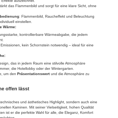
e Effekte auszeichnet.
stärkt das Flammenbild und sorgt für eine klare Sicht, ohne
nbedienung
: Flammenbild, Raucheffekt und Beleuchtung
ividuell einstellen.
he Wärme:
tungsstarke, kontrollierbare Wärmeabgabe, die jedem
ht.
 Emissionen, kein Schornstein notwendig – ideal für eine
he:
esign, das in jedem Raum eine stilvolle Atmosphäre
immer, die Hotellobby oder der Wintergarten.
me, um den
Präsentationswert
und die Atmosphäre zu
e offen lässt
n technisches und ästhetisches Highlight, sondern auch eine
onellen Kaminen. Mit seiner Vielseitigkeit, hohen Qualität
n ist er die perfekte Wahl für alle, die Eleganz, Komfort
n möchten.