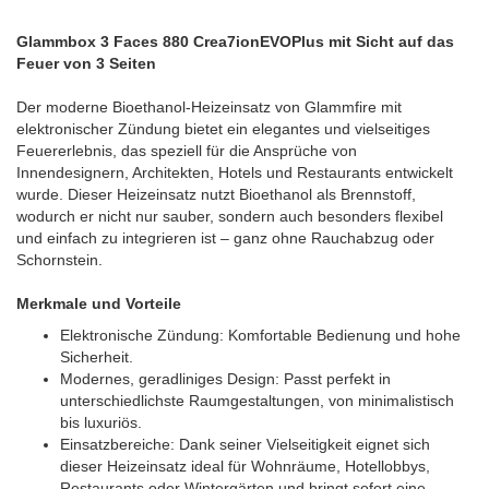
Glammbox 3 Faces 880 Crea7ionEVOPlus mit Sicht auf das
Feuer von 3 Seiten
Der moderne Bioethanol-Heizeinsatz von Glammfire mit
elektronischer Zündung bietet ein elegantes und vielseitiges
Feuererlebnis, das speziell für die Ansprüche von
Innendesignern, Architekten, Hotels und Restaurants entwickelt
wurde. Dieser Heizeinsatz nutzt Bioethanol als Brennstoff,
wodurch er nicht nur sauber, sondern auch besonders flexibel
und einfach zu integrieren ist – ganz ohne Rauchabzug oder
Schornstein.
Merkmale und Vorteile
Elektronische Zündung: Komfortable Bedienung und hohe
Sicherheit.
Modernes, geradliniges Design: Passt perfekt in
unterschiedlichste Raumgestaltungen, von minimalistisch
bis luxuriös.
Einsatzbereiche: Dank seiner Vielseitigkeit eignet sich
dieser Heizeinsatz ideal für Wohnräume, Hotellobbys,
Restaurants oder Wintergärten und bringt sofort eine