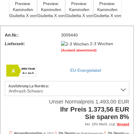
Art.Nr.:
3009440
Lieferzeit:
2-3 Wochen
(Ausland abweichend)
SPEKTRUM
EU-Energielabel
A
A++ bis G
Ausführung La Nordica:
Unser Normalpreis 1.493,00 EUR
Ihr Preis 1.373,56 EUR
Sie sparen 8%
inkl. 19% MwSt. zzgl.
Versand
Versandkostenfrei
5% Skonto
2% Skonto
ab 100 €
bei Banküberweisung
bei