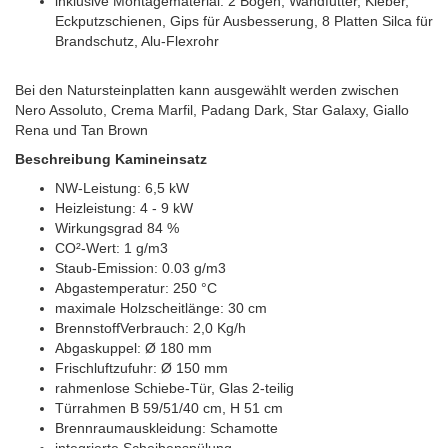
inklusive Montagematerial: 2 Bögen, Wandfutter, Kleber,
Eckputzschienen, Gips für Ausbesserung, 8 Platten Silca für
Brandschutz, Alu-Flexrohr
Bei den Natursteinplatten kann ausgewählt werden zwischen
Nero Assoluto, Crema Marfil, Padang Dark, Star Galaxy, Giallo
Rena und Tan Brown
Beschreibung Kamineinsatz
NW-Leistung: 6,5 kW
Heizleistung: 4 - 9 kW
Wirkungsgrad 84 %
CO²-Wert: 1 g/m3
Staub-Emission: 0.03 g/m3
Abgastemperatur: 250 °C
maximale Holzscheitlänge: 30 cm
BrennstoffVerbrauch: 2,0 Kg/h
Abgaskuppel: Ø 180 mm
Frischluftzufuhr: Ø 150 mm
rahmenlose Schiebe-Tür, Glas 2-teilig
Türrahmen B 59/51/40 cm, H 51 cm
Brennraumauskleidung: Schamotte
integrierte Scheibenspülung