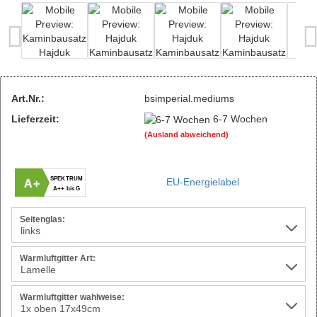
Art.Nr.:
bsimperial.mediums
Lieferzeit:
6-7 Wochen
(Ausland abweichend)
SPEKTRUM
EU-Energielabel
A+
A++ bis G
Seitenglas:
Warmluftgitter Art:
Warmluftgitter wahlweise: