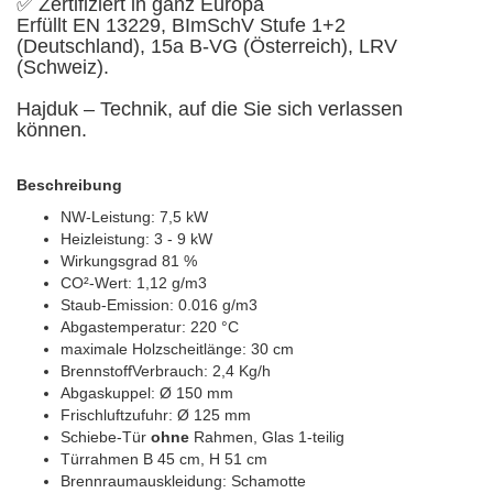
✅ Zertifiziert in ganz Europa
Erfüllt EN 13229, BImSchV Stufe 1+2
(Deutschland), 15a B-VG (Österreich), LRV
(Schweiz).
Hajduk – Technik, auf die Sie sich verlassen
können.
Beschreibung
NW-Leistung: 7,5 kW
Heizleistung: 3 - 9 kW
Wirkungsgrad 81 %
CO²-Wert: 1,12 g/m3
Staub-Emission: 0.016 g/m3
Abgastemperatur: 220 °C
maximale Holzscheitlänge: 30 cm
BrennstoffVerbrauch: 2,4 Kg/h
Abgaskuppel: Ø 150 mm
Frischluftzufuhr: Ø 125 mm
Schiebe-Tür
ohne
Rahmen, Glas 1-teilig
Türrahmen B 45 cm, H 51 cm
Brennraumauskleidung: Schamotte