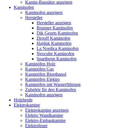
Kamin-Bausätze anzeigen
Kaminofen
Kaminofen anzeigen
Hersteller
Hersteller anzeigen
Brunner Kaminofen
Dik Geurts Kaminofen
Drooff Kaminofen
Hajduk Kaminofen
La Nordica Kaminofen
Neocube Kaminofen
Spartherm Kaminofen
Kaminöfen Holz
Kaminöfen Gas
Kaminöfen Bioethanol
Kaminöfen Elektro
Kaminöfen mit Wasserführung
Zubehör für den Kaminofen
Kaminofen anzeigen
Holzherde
Elektrokamine
Elektrokamine anzeigen
Elektro Wandkamine
Elektro-Einbaukamine
Elektrofeuer