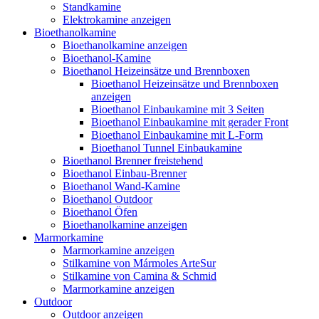
Standkamine
Elektrokamine anzeigen
Bioethanolkamine
Bioethanolkamine anzeigen
Bioethanol-Kamine
Bioethanol Heizeinsätze und Brennboxen
Bioethanol Heizeinsätze und Brennboxen
anzeigen
Bioethanol Einbaukamine mit 3 Seiten
Bioethanol Einbaukamine mit gerader Front
Bioethanol Einbaukamine mit L-Form
Bioethanol Tunnel Einbaukamine
Bioethanol Brenner freistehend
Bioethanol Einbau-Brenner
Bioethanol Wand-Kamine
Bioethanol Outdoor
Bioethanol Öfen
Bioethanolkamine anzeigen
Marmorkamine
Marmorkamine anzeigen
Stilkamine von Mármoles ArteSur
Stilkamine von Camina & Schmid
Marmorkamine anzeigen
Outdoor
Outdoor anzeigen