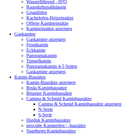
Wasserführend - H²O
Raumluftunabhängig
Grundöfen
Kachelofen-Heizeinsätze
Offene Kamineinsätze
Kamineinsätze anzeigen
Gaskamine
Gaskamine anzeigen
Frontkamin
Eckkamin
Panoramakamin
Tunnelkamin
Panoramakamin 4-5 Seiten
Gaskamine anzeigen
Kamin-Bausätze
Kamin-Bausätze anzeigen
Brula Kaminbausätze
Brunner Kaminbausätze
Camina & Schmid Kaminbausätze
Camina & Schmid Kaminbausätze anzeigen
N-Serie
S-Serie
Hajduk Kaminbausätze
neocube Kaminöfen / -bausätze
Spartherm Kaminbausätze