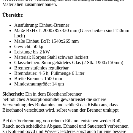
Materialien zusammenbauen.
Übersicht:
Ausführung: Einbau-Brenner
Maße BxHxT: 2000x85x320 mm (Glasscheiben sind 150mm
hoch)
Maße Einbau BxT: 1540x265 mm
Gewicht: 50 kg
Leistung: bis 2 kW
Material: Korpus Stahl schwarz lackiert
Glasscheiben: 8mm gehärtetes Glas (2 Stk. 1900x150mm)
Brenner stufenlos regulierbar
Brenndauer: 4-5 h, Füllmenge 6 Liter
Breite Brenner: 1500 mm
Mindestraumgröße: 14 qm
Sicherheit:
Ein in dem Bioethanolbrenner
befindliches Absorptionsmittel gewährleistet die sichere
Verwendung des Biokamins und schließt das Risiko aus, dass
Bioethanol verschüttet wird, selbst wenn der Brenner umkippt.
Bei der Verbrennung von reinem Ethanol entstehen weder Ruß,
Rauch noch schädliche Abgase. Ethanol und Sauerstoff verbrennen
zu Kohlendioxyd und Wasser; letzteres sorgt auch für eine bessere