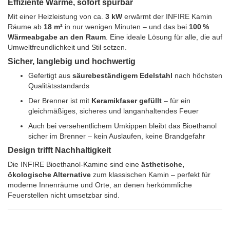
Effiziente Wärme, sofort spürbar
Mit einer Heizleistung von ca.
3 kW
erwärmt der INFIRE Kamin
Räume ab
18 m²
in nur wenigen Minuten – und das bei
100 %
Wärmeabgabe an den Raum
. Eine ideale Lösung für alle, die auf
Umweltfreundlichkeit und Stil setzen.
Sicher, langlebig und hochwertig
Gefertigt aus
säurebeständigem Edelstahl
nach höchsten
Qualitätsstandards
Der Brenner ist mit
Keramikfaser gefüllt
– für ein
gleichmäßiges, sicheres und langanhaltendes Feuer
Auch bei versehentlichem Umkippen bleibt das Bioethanol
sicher im Brenner – kein Auslaufen, keine Brandgefahr
Design trifft Nachhaltigkeit
Die INFIRE Bioethanol-Kamine sind eine
ästhetische,
ökologische Alternative
zum klassischen Kamin – perfekt für
moderne Innenräume und Orte, an denen herkömmliche
Feuerstellen nicht umsetzbar sind.