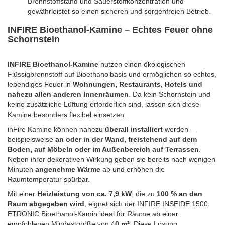
Brennstoffstand und Sauerstoffkonzentration und
gewährleistet so einen sicheren und sorgenfreien Betrieb.
INFIRE Bioethanol-Kamine – Echtes Feuer ohne
Schornstein
INFIRE Bioethanol-Kamine
nutzen einen ökologischen
Flüssigbrennstoff auf Bioethanolbasis und ermöglichen so echtes,
lebendiges Feuer in
Wohnungen, Restaurants, Hotels und
nahezu allen anderen Innenräumen
. Da kein Schornstein und
keine zusätzliche Lüftung erforderlich sind, lassen sich diese
Kamine besonders flexibel einsetzen.
inFire Kamine können nahezu
überall installiert
werden –
beispielsweise
an oder in der Wand, freistehend auf dem
Boden, auf Möbeln oder im Außenbereich auf Terrassen
.
Neben ihrer dekorativen Wirkung geben sie bereits nach wenigen
Minuten
angenehme Wärme
ab und erhöhen die
Raumtemperatur spürbar.
Mit einer
Heizleistung von ca. 7,9 kW
, die zu
100 % an den
Raum abgegeben wird
, eignet sich der INFIRE INSEIDE 1500
ETRONIC Bioethanol-Kamin ideal für Räume ab einer
empfohlenen Mindestgröße von 4
0 m²
. Diese Lösung