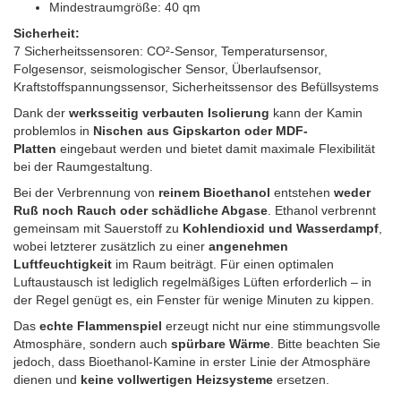
Mindestraumgröße: 40 qm
Sicherheit:
7 Sicherheitssensoren: CO²-Sensor, Temperatursensor,
Folgesensor, seismologischer Sensor, Überlaufsensor,
Kraftstoffspannungssensor, Sicherheitssensor des Befüllsystems
Dank der
werksseitig verbauten Isolierung
kann der Kamin
problemlos in
Nischen aus Gipskarton oder MDF-
Platten
eingebaut werden und bietet damit maximale Flexibilität
bei der Raumgestaltung.
Bei der Verbrennung von
reinem Bioethanol
entstehen
weder
Ruß noch Rauch oder schädliche Abgase
. Ethanol verbrennt
gemeinsam mit Sauerstoff zu
Kohlendioxid und Wasserdampf
,
wobei letzterer zusätzlich zu einer
angenehmen
Luftfeuchtigkeit
im Raum beiträgt. Für einen optimalen
Luftaustausch ist lediglich regelmäßiges Lüften erforderlich – in
der Regel genügt es, ein Fenster für wenige Minuten zu kippen.
Das
echte Flammenspiel
erzeugt nicht nur eine stimmungsvolle
Atmosphäre, sondern auch
spürbare Wärme
. Bitte beachten Sie
jedoch, dass Bioethanol-Kamine in erster Linie der Atmosphäre
dienen und
keine vollwertigen Heizsysteme
ersetzen.