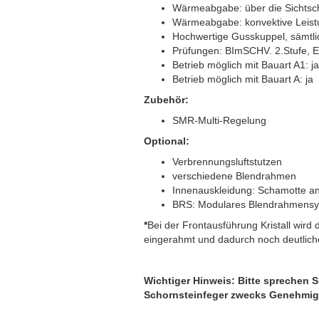
Wärmeabgabe: über die Sichtsc
Wärmeabgabe: konvektive Leis
Hochwertige Gusskuppel, sämtlic
Prüfungen: BImSCHV. 2.Stufe, 
Betrieb möglich mit Bauart A1: ja
Betrieb möglich mit Bauart A: ja
Zubehör:
SMR-Multi-Regelung
Optional:
Verbrennungsluftstutzen
verschiedene Blendrahmen
Innenauskleidung: Schamotte ant
BRS: Modulares Blendrahmensys
*
Bei der Frontausführung Kristall wird
eingerahmt und dadurch noch deutlich
Wichtiger Hinweis: Bitte sprechen S
Schornsteinfeger zwecks Genehmig