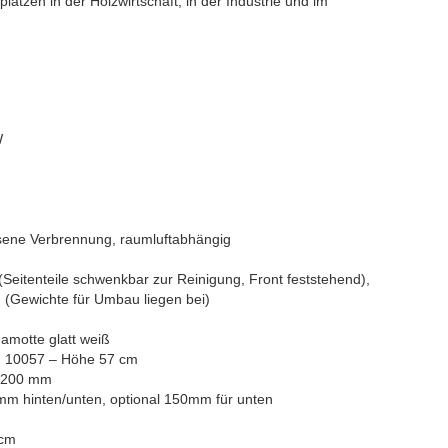
ätzen in der Holzwirtschaft, in der Industrie und im
W
ene Verbrennung, raumluftabhängig
Seitenteile schwenkbar zur Reinigung, Front feststehend),
d (Gewichte für Umbau liegen bei)
amotte glatt weiß
, 10057 – Höhe 57 cm
n 200 mm
mm hinten/unten, optional 150mm für unten
 cm