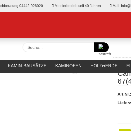
chberatung 04442-926020
Meisterbetrieb seit 40 Jahren
Mail: info@
Suche...
»
makamin
Camina-Schmid Ekko U 67(45)h
KAMIN-BAUSÄTZE
KAMINOFEN
HOLZHERDE
E
Cam
RKAMINE
OUTDOOR
HERSTELLER
%SALE%
67(
Art.Nr.
Lieferz