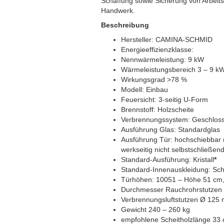
Schaffung sowie Sicherung von Arbeitspl
Handwerk.
Beschreibung
Hersteller: CAMINA-SCHMID
Energieeffizienzklasse:
Nennwärmeleistung: 9 kW
Wärmeleistungsbereich 3 – 9 k
Wirkungsgrad >78 %
Modell: Einbau
Feuersicht: 3-seitig U-Form
Brennstoff: Holzscheite
Verbrennungssystem: Geschloss
Ausführung Glas: Standardglas
Ausführung Tür: hochschiebbar (
werkseitig nicht selbstschließen
Standard-Ausführung: Kristall
*
Standard-Innenauskleidung: Sch
Türhöhen: 10051 – Höhe 51 cm
Durchmesser Rauchrohrstutze
Verbrennungsluftstutzen Ø 125 
Gewicht 240 – 260 kg
empfohlene Scheitholzlänge 33