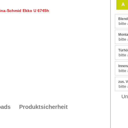
A
Blend
Mont
Türhö
Innen
zus. 
Un
oads
Produktsicherheit