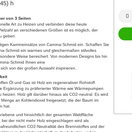
45) h
er von 3 Seiten
onelle Art zu Heizen und verbinden diese heute
Vielzahl an verschiedenen Größen ist es möglich, der
zu geben.
ertigen Kamineinsätze von Camina-Schmid ein. Schaffen Sie
na-Schmid ein warmes und gleichermaßen stilvolles
sondere Weise bereichert. Von modernen Designs bis hin
amina-Schmid Ihnen eine
 sich von der großen Auswahl inspirieren..
keit
fen Öl und Gas ist Holz ein regenerativer Rohstoff.
male Ergänzung zu präferierter Wärme wie Wärmepumpen
heizen. Holz gilt darüber hinaus als CO2-neutral. Es wird
Menge an Kohlendioxid freigesetzt, die der Baum im
 hat.
hriebene und hinsichtlich der gesamten Waldfläche
t, bei der nicht mehr Holz eingeschlagen wird als
mafreundlichen CO2-Neutralität des Brennstoffes und der