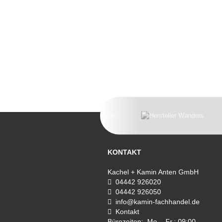
KONTAKT
Kachel + Kamin Anten GmbH
04442 926020
04442 926050
info@kamin-fachhandel.de
Kontakt
Bürozeiten: Mo. - Fr.: 09:00 -