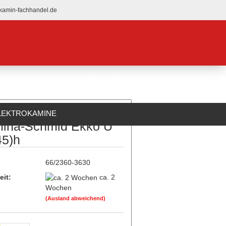
kamin-fachhandel.de
LEKTROKAMINE
ina-Schmid Ekko U
ÜBER UNS
45)h
:
66/2360-3630
eit:
ca. 2
Wochen
(Ausland abweichend)