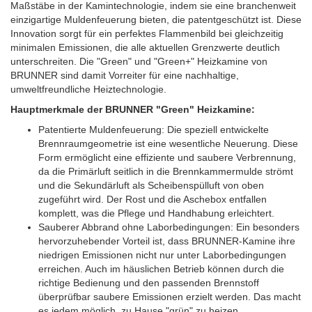
Maßstäbe in der Kamintechnologie, indem sie eine branchenweit
einzigartige Muldenfeuerung bieten, die patentgeschützt ist. Diese
Innovation sorgt für ein perfektes Flammenbild bei gleichzeitig
minimalen Emissionen, die alle aktuellen Grenzwerte deutlich
unterschreiten. Die "Green" und "Green+" Heizkamine von
BRUNNER sind damit Vorreiter für eine nachhaltige,
umweltfreundliche Heiztechnologie.
Hauptmerkmale der BRUNNER "Green" Heizkamine:
Patentierte Muldenfeuerung: Die speziell entwickelte
Brennraumgeometrie ist eine wesentliche Neuerung. Diese
Form ermöglicht eine effiziente und saubere Verbrennung,
da die Primärluft seitlich in die Brennkammermulde strömt
und die Sekundärluft als Scheibenspülluft von oben
zugeführt wird. Der Rost und die Aschebox entfallen
komplett, was die Pflege und Handhabung erleichtert.
Sauberer Abbrand ohne Laborbedingungen: Ein besonders
hervorzuhebender Vorteil ist, dass BRUNNER-Kamine ihre
niedrigen Emissionen nicht nur unter Laborbedingungen
erreichen. Auch im häuslichen Betrieb können durch die
richtige Bedienung und den passenden Brennstoff
überprüfbar saubere Emissionen erzielt werden. Das macht
es jedem möglich, zu Hause "grün" zu heizen.