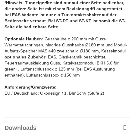
*Hinweis: Tunnelgeräte sind nur auf einer Seite bedienbar,
die andere Seite ist mit einem Revisionsgriff ausgestattet,
bei EAS Variante ist nur ein Türkontaktschalter auf der
Bedienseite verbaut. Bei ST-DT und ST-KT ist somit die ST-
Seite die bedienbare Seite.
Optionale Hauben:
Gusshaube ⌀ 200 mm mit Guss-
Wärmetauschringen, niedrige Gusshaube Ø180 mm und Modul-
Aufsatz-Speicher MAS 440 zweischalig Ø180 mm, Kesselmodul
optionales Zubehör:
EAS, Glaskeramik beschichtet,
Feuerraumauskleidung Guss, Katalysatormodul BKH 5.0 für
green+, Luftanschlussbox ⌀ 125 mm (bei EAS Ausführung
enthalten), Luftanschlussbox ⌀ 150 mm
Anforderung/Grenzwerte:
EU / Deutschland: Ökodesign / 1. BImSchV (Stufe 2)
Downloads