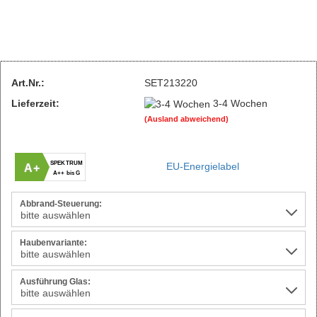
Art.Nr.:
SET213220
Lieferzeit:
3-4 Wochen
(Ausland abweichend)
SPEKTRUM
EU-Energielabel
A+
A++ bis G
Abbrand-Steuerung:
Haubenvariante:
Ausführung Glas: