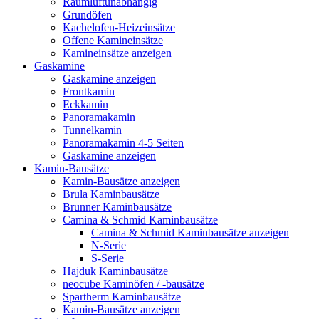
Raumluftunabhängig
Grundöfen
Kachelofen-Heizeinsätze
Offene Kamineinsätze
Kamineinsätze anzeigen
Gaskamine
Gaskamine anzeigen
Frontkamin
Eckkamin
Panoramakamin
Tunnelkamin
Panoramakamin 4-5 Seiten
Gaskamine anzeigen
Kamin-Bausätze
Kamin-Bausätze anzeigen
Brula Kaminbausätze
Brunner Kaminbausätze
Camina & Schmid Kaminbausätze
Camina & Schmid Kaminbausätze anzeigen
N-Serie
S-Serie
Hajduk Kaminbausätze
neocube Kaminöfen / -bausätze
Spartherm Kaminbausätze
Kamin-Bausätze anzeigen