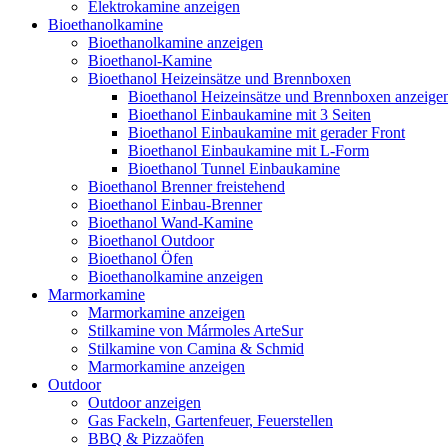
Elektrokamine anzeigen
Bioethanolkamine
Bioethanolkamine anzeigen
Bioethanol-Kamine
Bioethanol Heizeinsätze und Brennboxen
Bioethanol Heizeinsätze und Brennboxen anzeige
Bioethanol Einbaukamine mit 3 Seiten
Bioethanol Einbaukamine mit gerader Front
Bioethanol Einbaukamine mit L-Form
Bioethanol Tunnel Einbaukamine
Bioethanol Brenner freistehend
Bioethanol Einbau-Brenner
Bioethanol Wand-Kamine
Bioethanol Outdoor
Bioethanol Öfen
Bioethanolkamine anzeigen
Marmorkamine
Marmorkamine anzeigen
Stilkamine von Mármoles ArteSur
Stilkamine von Camina & Schmid
Marmorkamine anzeigen
Outdoor
Outdoor anzeigen
Gas Fackeln, Gartenfeuer, Feuerstellen
BBQ & Pizzaöfen