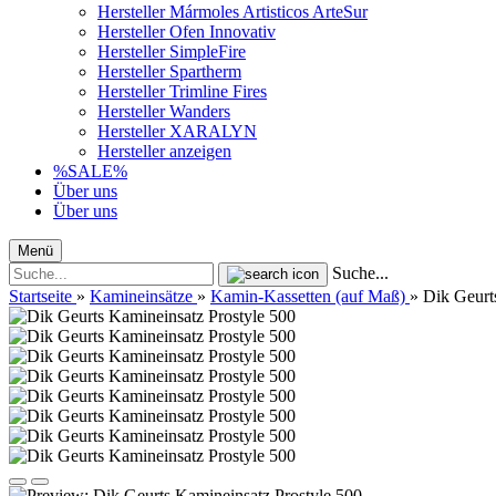
Hersteller Mármoles Artisticos ArteSur
Hersteller Ofen Innovativ
Hersteller SimpleFire
Hersteller Spartherm
Hersteller Trimline Fires
Hersteller Wanders
Hersteller XARALYN
Hersteller anzeigen
%SALE%
Über uns
Über uns
Menü
Suche...
Startseite
»
Kamineinsätze
»
Kamin-Kassetten (auf Maß)
»
Dik Geur