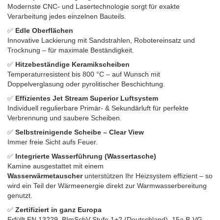
Modernste CNC- und Lasertechnologie sorgt für exakte
Verarbeitung jedes einzelnen Bauteils.
✅
Edle Oberflächen
Innovative Lackierung mit Sandstrahlen, Robotereinsatz und
Trocknung – für maximale Beständigkeit.
✅
Hitzebeständige Keramikscheiben
Temperaturresistent bis 800 °C – auf Wunsch mit
Doppelverglasung oder pyrolitischer Beschichtung.
✅
Effizientes Jet Stream Superior Luftsystem
Individuell regulierbare Primär- & Sekundärluft für perfekte
Verbrennung und saubere Scheiben.
✅
Selbstreinigende Scheibe – Clear View
Immer freie Sicht aufs Feuer.
✅
Integrierte Wasserführung (Wassertasche)
Kamine ausgestattet mit einem
Wasserwärmetauscher
unterstützen Ihr Heizsystem effizient – so
wird ein Teil der Wärmeenergie direkt zur Warmwasserbereitung
genutzt.
✅
Zertifiziert in ganz Europa
Erfüllt EN 13229, BImSchV Stufe 1+2 (Deutschland), 15a B-VG