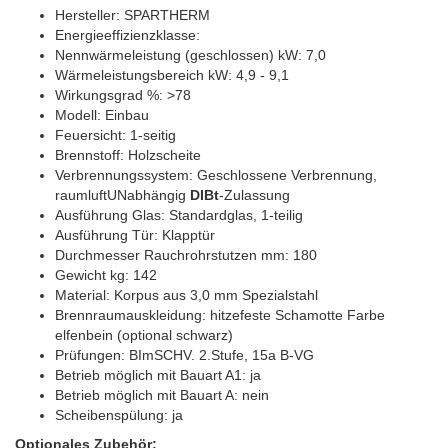
Hersteller: SPARTHERM
Energieeffizienzklasse:
Nennwärmeleistung (geschlossen) kW: 7,0
Wärmeleistungsbereich kW: 4,9 - 9,1
Wirkungsgrad %: >78
Modell: Einbau
Feuersicht: 1-seitig
Brennstoff: Holzscheite
Verbrennungssystem: Geschlossene Verbrennung,
raumluftUNabhängig
DIBt
-Zulassung
Ausführung Glas: Standardglas, 1-teilig
Ausführung Tür: Klapptür
Durchmesser Rauchrohrstutzen mm: 180
Gewicht kg: 142
Material: Korpus aus 3,0 mm Spezialstahl
Brennraumauskleidung: hitzefeste Schamotte Farbe
elfenbein (optional schwarz)
Prüfungen: BImSCHV. 2.Stufe, 15a B-VG
Betrieb möglich mit Bauart A1: ja
Betrieb möglich mit Bauart A: nein
Scheibenspülung: ja
Optionales Zubehör: