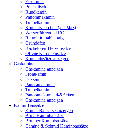
Eckkamin
Prismatisch
Rundkamin
Panoramakamin
Tunnelkamin
Kamin-Kassetten (auf Maß)
Wasserführend - H²O
Raumluftunabhängig
Grundöfen
Kachelofen-Heizeinsätze
Offene Kamineinsätze
Kamineinsätze anzeigen
Gaskamine
Gaskamine anzeigen
Frontkamin
Eckkamin
Panoramakamin
Tunnelkamin
Panoramakamin 4-5 Seiten
Gaskamine anzeigen
Kamin-Bausätze
Kamin-Bausätze anzeigen
Brula Kaminbausätze
Brunner Kaminbausätze
Camina & Schmid Kaminbausätze