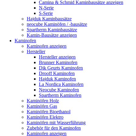
Camina & Schmid Kaminbausätze anzeigen
N-Serie
S-Serie
Hajduk Kaminbausätze
neocube Kaminöfen / -bausätze
Spartherm Kaminbausätze
Kamin-Bausätze anzeigen
Kaminofen
Kaminofen anzeigen
Hersteller
Hersteller anzeigen
Brunner Kaminofen
Dik Geurts Kaminofen
Drooff Kaminofen
Hajduk Kaminofen
La Nordica Kaminofen
Neocube Kaminofen
Spartherm Kaminofen
Kaminöfen Holz
Kaminöfen Gas
Kaminöfen Bioethanol
Kaminöfen Elektro
Kaminöfen mit Wasserführung
Zubehör für den Kaminofen
Kaminofen anzeigen