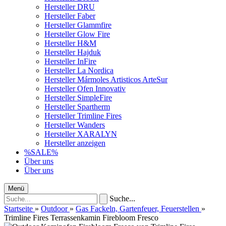
Hersteller DRU
Hersteller Faber
Hersteller Glammfire
Hersteller Glow Fire
Hersteller H&M
Hersteller Hajduk
Hersteller InFire
Hersteller La Nordica
Hersteller Mármoles Artisticos ArteSur
Hersteller Ofen Innovativ
Hersteller SimpleFire
Hersteller Spartherm
Hersteller Trimline Fires
Hersteller Wanders
Hersteller XARALYN
Hersteller anzeigen
%SALE%
Über uns
Über uns
Menü
Suche...
Startseite
»
Outdoor
»
Gas Fackeln, Gartenfeuer, Feuerstellen
»
Trimline Fires Terrassenkamin Firebloom Fresco