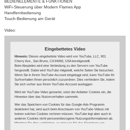
BEDIENELEMENTE & FUNKTIONEN
WiFi-Steuerung über Modern Flames App
Handfernbedienung
Touch-Bedienung am Gerät
Video:
Eingebettetes Video
Hinweis:
Dieses eingebettete Video wird von YouTube, LLC, 901
Cherry Ave., San Bruno, CA 94066, USA bereitgestellt.
Beim Abspielen wird eine Verbindung zu den Servern von YouTube
hergestellt. Dabei wird YouTube mitgeteilt, welche Seiten Sie besuchen.
Wenn Sie in Ihrem YouTube-Account eingeloggt sind, kann YouTube Ihr
Surfverhalten Ihnen persönlich zuzuordnen. Dies verhindern Sie, indem
Sie sich vorher aus Ihrem YouTube-Account ausloggen.
Wird ein YouTube-Video gestartet, setzt der Anbieter Cookies ein, die
Hinweise über das Nutzerverhalten sammeln.
Wer das Speichern von Cookies für das Google-Ads-Programm
deaktiviert hat, wird auch beim Anschauen von YouTube-Videos mit
keinen solchen Cookies rechnen müssen. YouTube legt aber auch in
anderen Cookies nicht-personenbezogene Nutzungsinformationen ab.
Möchten Sie dies verhindern, so müssen Sie das Speichern von
Cookies im Browser blockieren.