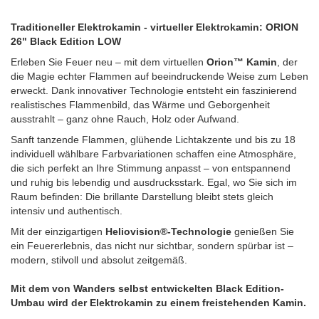
Traditioneller Elektrokamin - virtueller Elektrokamin: ORION
26" Black Edition LOW
Erleben Sie Feuer neu – mit dem virtuellen
Orion™ Kamin
, der
die Magie echter Flammen auf beeindruckende Weise zum Leben
erweckt. Dank innovativer Technologie entsteht ein faszinierend
realistisches Flammenbild, das Wärme und Geborgenheit
ausstrahlt – ganz ohne Rauch, Holz oder Aufwand.
Sanft tanzende Flammen, glühende Lichtakzente und bis zu 18
individuell wählbare Farbvariationen schaffen eine Atmosphäre,
die sich perfekt an Ihre Stimmung anpasst – von entspannend
und ruhig bis lebendig und ausdrucksstark. Egal, wo Sie sich im
Raum befinden: Die brillante Darstellung bleibt stets gleich
intensiv und authentisch.
Mit der einzigartigen
Heliovision®-Technologie
genießen Sie
ein Feuererlebnis, das nicht nur sichtbar, sondern spürbar ist –
modern, stilvoll und absolut zeitgemäß.
Mit dem von Wanders selbst entwickelten Black Edition-
Umbau wird der Elektrokamin zu einem freistehenden Kamin.