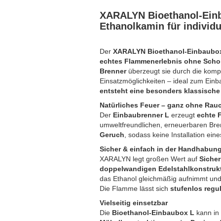
XARALYN Bioethanol-Einb
Ethanolkamin für individu
Der
XARALYN Bioethanol-Einbaubox
echtes Flammenerlebnis ohne Scho
Brenner
überzeugt sie durch die kompa
Einsatzmöglichkeiten – ideal zum Einb
entsteht eine besonders klassische
Natürliches Feuer – ganz ohne Rau
Der
Einbaubrenner L
erzeugt
echte 
umweltfreundlichen, erneuerbaren Bren
Geruch
, sodass keine Installation eine
Sicher & einfach in der Handhabun
XARALYN legt großen Wert auf
Sicher
doppelwandigen Edelstahlkonstruk
das Ethanol gleichmäßig aufnimmt und
Die Flamme lässt sich
stufenlos regu
Vielseitig einsetzbar
Die
Bioethanol-Einbaubox L
kann in