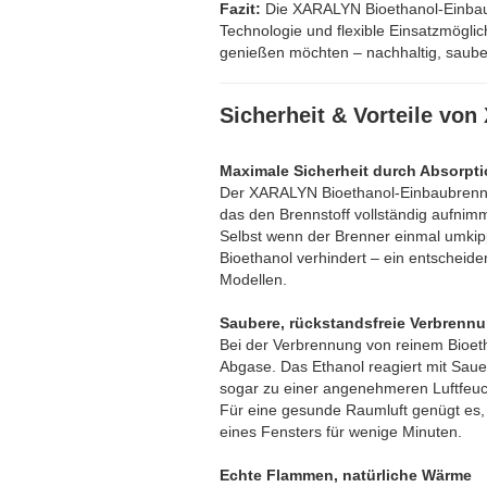
Fazit:
Die XARALYN Bioethanol-Einbau
Technologie und flexible Einsatzmöglic
genießen möchten – nachhaltig, saube
Sicherheit & Vorteile v
Maximale Sicherheit durch Absorpt
Der XARALYN Bioethanol-Einbaubrenner 
das den Brennstoff vollständig aufnim
Selbst wenn der Brenner einmal umkipp
Bioethanol verhindert – ein entscheid
Modellen.
Saubere, rückstandsfreie Verbrenn
Bei der Verbrennung von reinem Bioe
Abgase. Das Ethanol reagiert mit Sauer
sogar zu einer angenehmeren Luftfeuc
Für eine gesunde Raumluft genügt es, 
eines Fensters für wenige Minuten.
Echte Flammen, natürliche Wärme