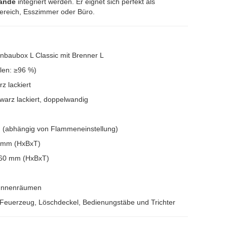
ände
integriert werden. Er eignet sich perfekt als
reich, Esszimmer oder Büro.
baubox L Classic mit Brenner L
len: ≥96 %)
 lackiert
warz lackiert, doppelwandig
n (abhängig von Flammeneinstellung)
0 mm (HxBxT)
260 mm (HxBxT)
n Innenräumen
 Feuerzeug, Löschdeckel, Bedienungstäbe und Trichter