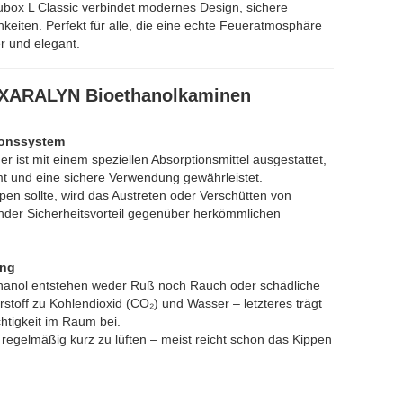
box L Classic verbindet modernes Design, sichere
hkeiten. Perfekt für alle, die eine echte Feueratmosphäre
r und elegant.
on XARALYN Bioethanolkaminen
ionssystem
ist mit einem speziellen Absorptionsmittel ausgestattet,
mt und eine sichere Verwendung gewährleistet.
en sollte, wird das Austreten oder Verschütten von
ender Sicherheitsvorteil gegenüber herkömmlichen
ung
thanol entstehen weder Ruß noch Rauch oder schädliche
stoff zu Kohlendioxid (CO₂) und Wasser – letzteres trägt
htigkeit im Raum bei.
regelmäßig kurz zu lüften – meist reicht schon das Kippen