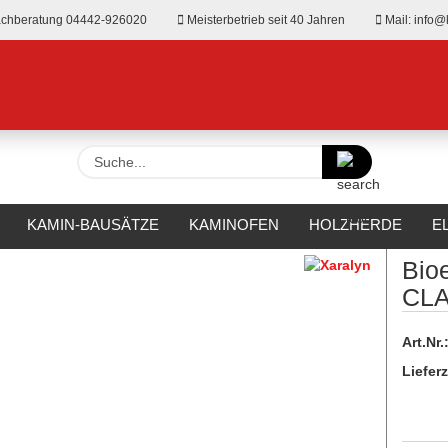
chberatung 04442-926020
Meisterbetrieb seit 40 Jahren
Mail: info@
Suche...
»
thanol Heizeinsätze und Brennboxen
KAMIN-BAUSÄTZE
KAMINOFEN
HOLZHERDE
E
»
Bioethanol-Einbaubox L CLASSIC von XARALYN
RKAMINE
OUTDOOR
HERSTELLER
%SALE%
Bio
CLA
Art.Nr.
Lieferz