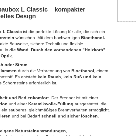
aubox L Classic – kompakter
elles Design
 L Classic
ist die perfekte Lösung für alle, die sich ein
rnstein
wünschen. Mit dem hochwertigen
Bioethanol-
kte Bauweise, sichere Technik und flexible
au in
die Wand. Durch den vorhandenen "Holzkorb"
 Optik.
ch oder Strom
Flammen
durch die Verbrennung von
Bioethanol
, einem
nstoff. Es entsteht
kein Rauch, kein Ruß und kein
s Schornsteins erforderlich ist.
g
heit und Bedienkomfort
. Der Brenner ist mit einer
tion
und einer
Keramikwolle-Füllung
ausgestattet, die
 ein sauberes, gleichmäßiges Brennverhalten ermöglicht.
lieren
und bei Bedarf
schnell und sicher löschen
.
eigene Natursteinumrandungen
,