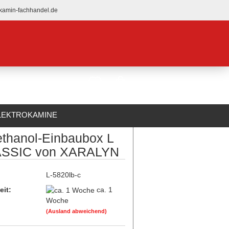
kamin-fachhandel.de
LEKTROKAMINE
ethanol-Einbaubox L
ÜBER UNS
SSIC von XARALYN
:
L-5820lb-c
eit:
ca. 1
Woche
(Ausland abweichend)