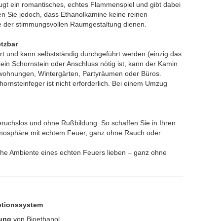
t ein romantisches, echtes Flammenspiel und gibt dabei
n Sie jedoch, dass Ethanolkamine keine reinen
nie der stimmungsvollen Raumgestaltung dienen.
etzbar
rt und kann selbstständig durchgeführt werden (einzig das
kein Schornstein oder Anschluss nötig ist, kann der Kamin
etwohnungen, Wintergärten, Partyräumen oder Büros.
nsteinfeger ist nicht erforderlich. Bei einem Umzug
eruchslos und ohne Rußbildung. So schaffen Sie in Ihren
tmosphäre mit echtem Feuer, ganz ohne Rauch oder
che Ambiente eines echten Feuers lieben – ganz ohne
ptionssystem
nung
von Bioethanol