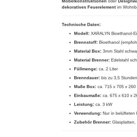
Möbelkonstruktionen
oder
Designw
dekoratives Feuerelement
im Wohnbe
Technische Daten:
Modell:
XARALYN Bioethanol-Ein
Brennstoff:
Bioethanol (empfoh
Material Box:
3mm Stahl schwarz
Material Brenner:
Edelstahl sch
Füllmenge:
ca. 2 Liter
Brenndauer:
bis zu 3,5 Stunde
Maße Box:
ca. 715 x 705 x 26
Einbaumaße:
ca. 675 x 610 x 
Leistung:
ca. 3 kW
Verwendung:
Nur in belüftete
Zubehör Brenner:
Glasplatten,