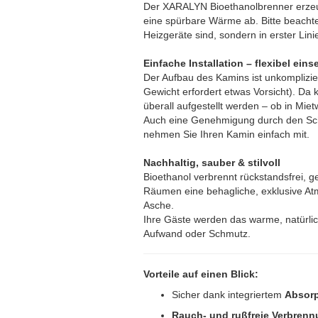
Der XARALYN Bioethanolbrenner erzeug
eine spürbare Wärme ab. Bitte beachte
Heizgeräte sind, sondern in erster Li
Einfache Installation – flexibel eins
Der Aufbau des Kamins ist unkomplizie
Gewicht erfordert etwas Vorsicht). Da 
überall aufgestellt werden – ob in Mi
Auch eine Genehmigung durch den Schor
nehmen Sie Ihren Kamin einfach mit.
Nachhaltig, sauber & stilvoll
Bioethanol verbrennt rückstandsfrei, g
Räumen eine behagliche, exklusive A
Asche.
Ihre Gäste werden das warme, natürli
Aufwand oder Schmutz.
Vorteile auf einen Blick:
Sicher dank integriertem
Absor
Rauch- und rußfreie Verbren