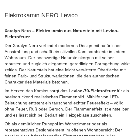
Elektrokamin NERO Levico
Xaralyn Nero – Elektrokamin aus Naturstein mit Levico-
Elektrofeuer
Der Xaralyn Nero verbindet modernes Design mit natürlicher
Ausstrahlung und schafft ein stilvolles Kaminambiente in jedem
Wohnraum. Der hochwertige Natursteinkorpus mit seiner
robusten und zugleich eleganten, geradlinigen Formgebung wirkt
zeitlos. Der Naturstein hat eine leicht verwitterte Oberfläche mit
feinen Farb- und Strukturvariationen, die den authentischen
Charakter des Materials betonen.
Im Herzen des Kamins sorgt das
Levico-70-Elektrofeuer
für ein
beeindruckend realistisches Flammenbild. Mithilfe von LED-
Beleuchung entsteht ein täuschend echter Feuer­effekt – völlig
ohne Feuer, Ruß oder Geruch. Der Flammeneffekt ist einstellbar
und es lässt sich bei Bedarf ein Heizgebläse zuschalten.
Ob als gemütlicher Ruhepol im Wohnzimmer oder als
repräsentatives Design­element im offenen Wohnbereich: Der
Xaralyn Nero bringt lebendige Flammenatmosphäre in Ihr