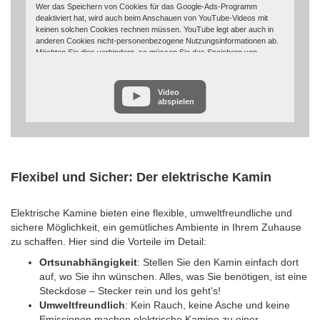
Wer das Speichern von Cookies für das Google-Ads-Programm
deaktiviert hat, wird auch beim Anschauen von YouTube-Videos mit
keinen solchen Cookies rechnen müssen. YouTube legt aber auch in
anderen Cookies nicht-personenbezogene Nutzungsinformationen ab.
Möchten Sie dies verhindern, so müssen Sie das Speichern von
Cookies im Browser blockieren.
Weitere Informationen zum Datenschutz bei „YouTube“ finden Sie in der
Video
Datenschutzerklärung des Anbieters unter:
abspielen
https://www.google.de/intl/de/policies/privacy/
Flexibel und Sicher: Der elektrische Kamin
Elektrische Kamine bieten eine flexible, umweltfreundliche und
sichere Möglichkeit, ein gemütliches Ambiente in Ihrem Zuhause
zu schaffen. Hier sind die Vorteile im Detail:
Ortsunabhängigkeit
: Stellen Sie den Kamin einfach dort
auf, wo Sie ihn wünschen. Alles, was Sie benötigen, ist eine
Steckdose – Stecker rein und los geht's!
Umweltfreundlich
: Kein Rauch, keine Asche und keine
Emissionen machen elektrische Kamine zu einer